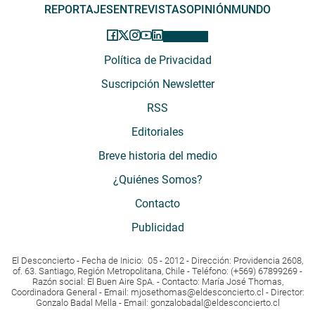
REPORTAJES
ENTREVISTAS
OPINIÓN
MUNDO
Política de Privacidad
Suscripción Newsletter
RSS
Editoriales
Breve historia del medio
¿Quiénes Somos?
Contacto
Publicidad
El Desconcierto - Fecha de Inicio: 05 - 2012 - Dirección: Providencia 2608,
of. 63. Santiago, Región Metropolitana, Chile - Teléfono: (+569) 67899269 -
Razón social: El Buen Aire SpA. - Contacto: María José Thomas,
Coordinadora General - Email:
mjosethomas@eldesconcierto.cl
- Director:
Gonzalo Badal Mella - Email:
gonzalobadal@eldesconcierto.cl