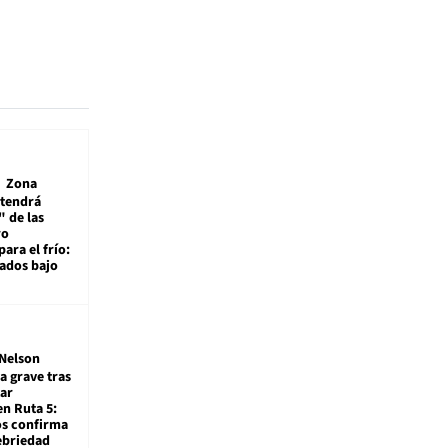
Zona
 tendrá
 de las
ro
ara el frío:
rados bajo
Nelson
a grave tras
ar
en Ruta 5:
os confirma
ebriedad