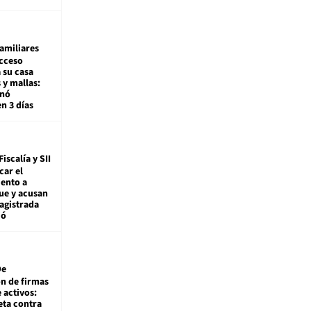
amiliares
cceso
 su casa
 y mallas:
enó
en 3 días
Fiscalía y SII
car el
ento a
ue y acusan
agistrada
ió
De
ón de firmas
 activos:
eta contra