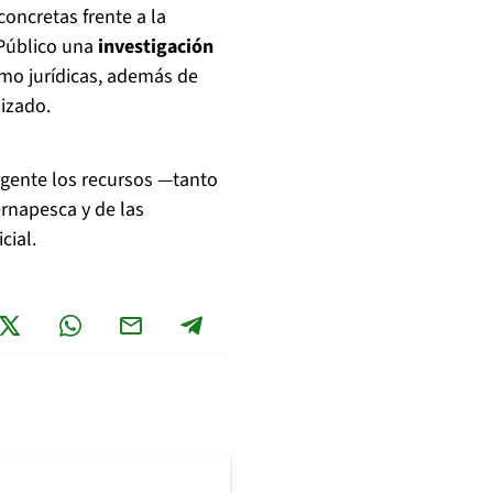
oncretas frente a la
o Público una
investigación
mo jurídicas, además de
nizado.
rgente los recursos —tanto
napesca y de las
cial.