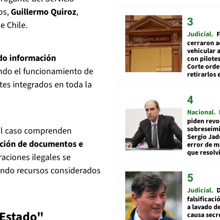
os,
Guillermo Quiroz
,
e Chile.
Judicial
F
cerraron a
vehicular a
ado información
con pilotes
Corte ord
endo el funcionamiento de
retirarlos 
tes integrados en toda la
Nacional
piden revo
sobreseimi
 al caso comprenden
Sergio Jad
icación de documentos e
error de m
que resolv
aciones ilegales se
tando recursos considerados
Judicial
falsificaci
a lavado de
 Estado"
causa secr