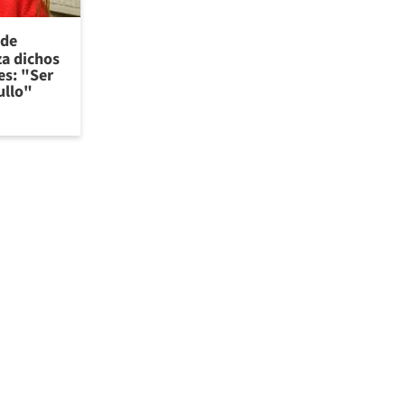
 de
za dichos
es: "Ser
ullo"