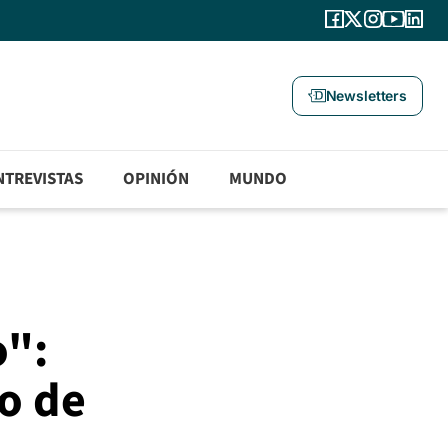
Newsletters
NTREVISTAS
OPINIÓN
MUNDO
o":
io de