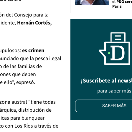
el PDG cer
Parisi
ón del Consejo para la
sidente,
Hernán Cortés,
rupulosos:
es crimen
nciado que la pesca ilegal
 de las familias de
ciones que deben
¡Suscribete al news
 ello", expresó.
para saber más
zona austral "tiene todas
SABER MÁS
árquica, distribución de
dicas para blanquear
o con Los Ríos a través de