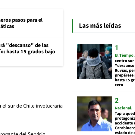
eros pasos para el
Las más leídas
máticas
rá "descanso" de las
río: hasta 15 grados bajo
El Tiempo
centro sur
"descanso"
lluvias, pe
prepárese p
hasta 15 g
cero
 el sur de Chile involucraría
Nacional
Tapia qued
protagoniz
accidente 
Carabiner
estado de 
brogante del Servicio