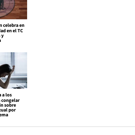
n celebra en
ad en el TC
 y
a
 a los
a congelar
in sobre
xual por
tema