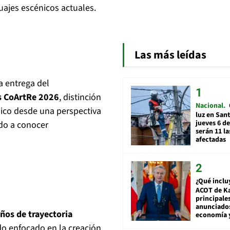
guajes escénicos actuales.
Las más leídas
la entrega del
as CoArtRe 2026
, distinción
Nacional
nico desde una perspectiva
luz en San
jueves 6 de
do a conocer
serán 11 l
afectadas
¿Qué inclu
ACOT de Ka
principale
anunciado
ños de trayectoria
economía 
do enfocado en la creación,