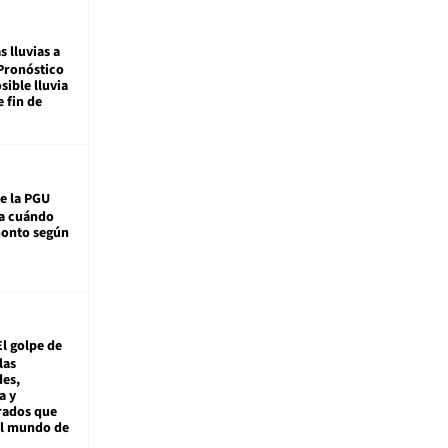
s lluvias a
Pronóstico
sible lluvia
e fin de
e la PGU
sa cuándo
monto según
El golpe de
las
es,
a y
rados que
al mundo de