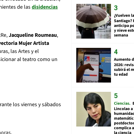
enientes de las
disidencias
¿Vuelven la
Santiago? 
anticipa po
y nieve est
rtRe,
Jacqueline Roumeau
,
semana
ectoria Mujer Artista
ras, las Artes y el
sicionar al teatro como un
Aumento d
2026: revi
subirá el 
tu edad
Ciencias
ante los viernes y sábados
Lincolao a 
humanidad
matemátic
postdocto
complica 
horas.
la ciencia