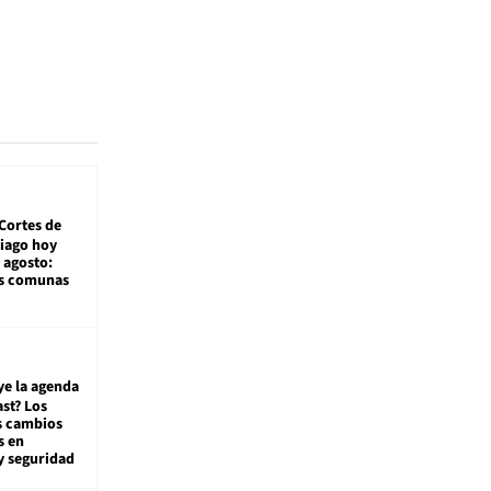
Cortes de
tiago hoy
 agosto:
as comunas
ye la agenda
st? Los
s cambios
s en
y seguridad