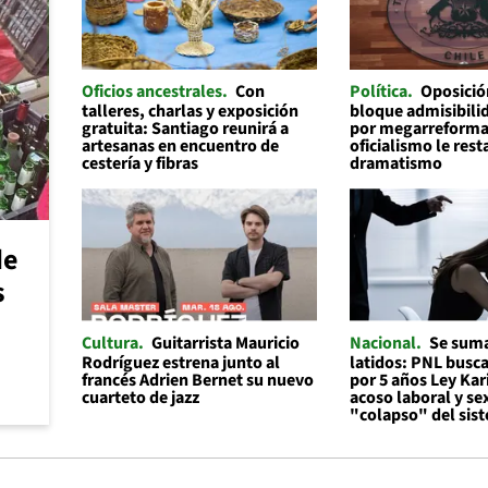
Oficios ancestrales
Con
Política
Oposició
talleres, charlas y exposición
bloque admisibilid
gratuita: Santiago reunirá a
por megarreforma
artesanas en encuentro de
oficialismo le rest
cestería y fibras
dramatismo
de
s
Cultura
Guitarrista Mauricio
Nacional
Se suma
Rodríguez estrena junto al
latidos: PNL busc
francés Adrien Bernet su nuevo
por 5 años Ley Kar
cuarteto de jazz
acoso laboral y se
"colapso" del sis