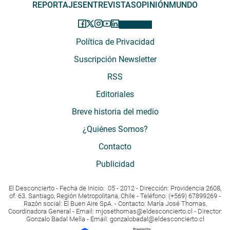
REPORTAJES
ENTREVISTAS
OPINIÓN
MUNDO
Política de Privacidad
Suscripción Newsletter
RSS
Editoriales
Breve historia del medio
¿Quiénes Somos?
Contacto
Publicidad
El Desconcierto - Fecha de Inicio: 05 - 2012 - Dirección: Providencia 2608,
of. 63. Santiago, Región Metropolitana, Chile - Teléfono: (+569) 67899269 -
Razón social: El Buen Aire SpA. - Contacto: María José Thomas,
Coordinadora General - Email:
mjosethomas@eldesconcierto.cl
- Director:
Gonzalo Badal Mella - Email:
gonzalobadal@eldesconcierto.cl