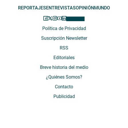
REPORTAJES
ENTREVISTAS
OPINIÓN
MUNDO
Política de Privacidad
Suscripción Newsletter
RSS
Editoriales
Breve historia del medio
¿Quiénes Somos?
Contacto
Publicidad
El Desconcierto - Fecha de Inicio: 05 - 2012 - Dirección: Providencia 2608,
of. 63. Santiago, Región Metropolitana, Chile - Teléfono: (+569) 67899269 -
Razón social: El Buen Aire SpA. - Contacto: María José Thomas,
Coordinadora General - Email:
mjosethomas@eldesconcierto.cl
- Director:
Gonzalo Badal Mella - Email:
gonzalobadal@eldesconcierto.cl