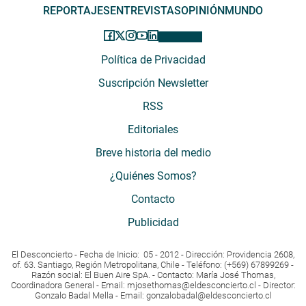
REPORTAJES
ENTREVISTAS
OPINIÓN
MUNDO
Política de Privacidad
Suscripción Newsletter
RSS
Editoriales
Breve historia del medio
¿Quiénes Somos?
Contacto
Publicidad
El Desconcierto - Fecha de Inicio: 05 - 2012 - Dirección: Providencia 2608,
of. 63. Santiago, Región Metropolitana, Chile - Teléfono: (+569) 67899269 -
Razón social: El Buen Aire SpA. - Contacto: María José Thomas,
Coordinadora General - Email:
mjosethomas@eldesconcierto.cl
- Director:
Gonzalo Badal Mella - Email:
gonzalobadal@eldesconcierto.cl