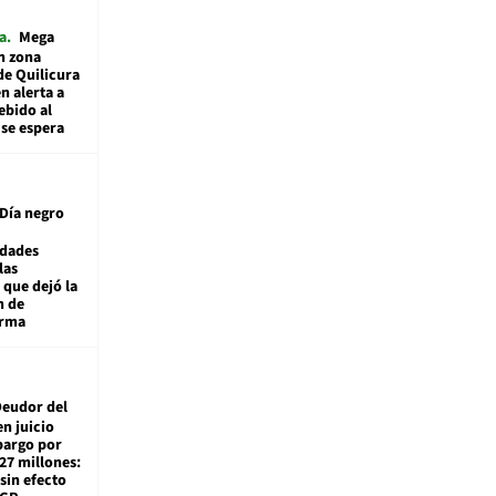
a
Mega
n zona
de Quilicura
n alerta a
ebido al
 se espera
Día negro
idades
las
 que dejó la
n de
orma
eudor del
en juicio
bargo por
27 millones:
sin efecto