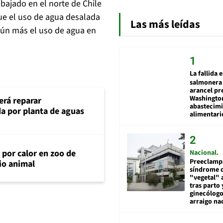
bajado en el norte de Chile
ue el uso de agua desalada
Las más leídas
 aún más el uso de agua en
La fallida 
salmonera 
arancel pr
Washingto
erá reparar
abastecim
a por planta de aguas
alimentari
 por calor en zoo de
Nacional
Preeclamps
rio animal
síndrome 
"vegetal" 
tras parto 
ginecólog
arraigo na