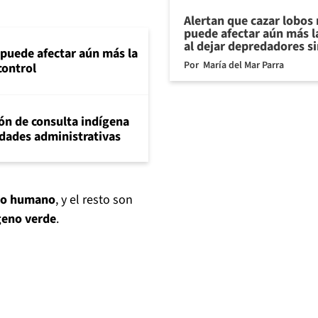
Alertan que cazar lobos
puede afectar aún más l
al dejar depredadores si
 puede afectar aún más la
Por
María del Mar Parra
control
ión de consulta indígena
idades administrativas
umo humano
, y el resto son
geno verde
.