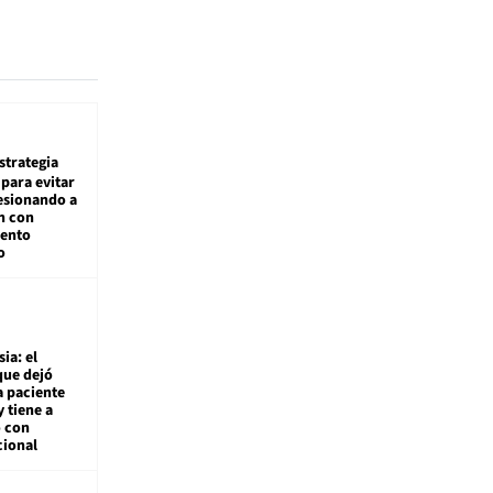
estrategia
para evitar
esionando a
n con
iento
o
ia: el
que dejó
a paciente
y tiene a
o con
cional