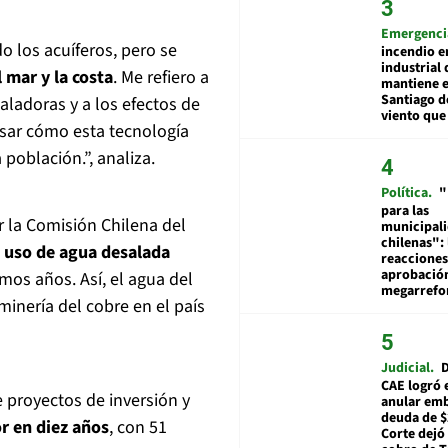
Emergenci
o los acuíferos, pero se
incendio e
industrial 
l mar y la costa
. Me refiero a
mantiene e
Santiago d
aladoras y a los efectos de
viento que
nsar cómo esta tecnología
 población.”, analiza.
Política
"
para las
 la Comisión Chilena del
municipal
chilenas": 
 uso de agua desalada
reacciones
aprobació
imos años. Así, el agua del
megarref
inería del cobre en el país
Judicial
D
CAE logró 
 proyectos de inversión y
anular em
deuda de $
r en diez años
, con 51
Corte dejó 