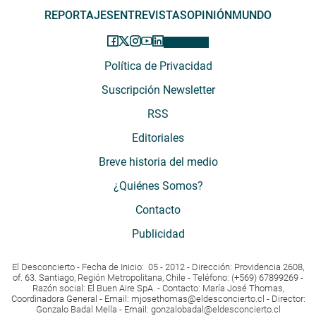
REPORTAJES
ENTREVISTAS
OPINIÓN
MUNDO
Política de Privacidad
Suscripción Newsletter
RSS
Editoriales
Breve historia del medio
¿Quiénes Somos?
Contacto
Publicidad
El Desconcierto - Fecha de Inicio: 05 - 2012 - Dirección: Providencia 2608,
of. 63. Santiago, Región Metropolitana, Chile - Teléfono: (+569) 67899269 -
Razón social: El Buen Aire SpA. - Contacto: María José Thomas,
Coordinadora General - Email:
mjosethomas@eldesconcierto.cl
- Director:
Gonzalo Badal Mella - Email:
gonzalobadal@eldesconcierto.cl