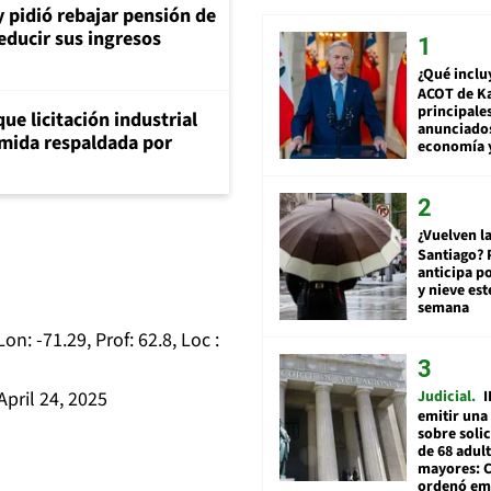
y pidió rebajar pensión de
reducir sus ingresos
¿Qué inclu
ACOT de Ka
principale
ue licitación industrial
anunciado
umida respaldada por
economía 
¿Vuelven la
Santiago? 
anticipa po
y nieve est
semana
on: -71.29, Prof: 62.8, Loc :
Judicial
I
April 24, 2025
emitir una
sobre soli
de 68 adul
mayores: 
ordenó emi