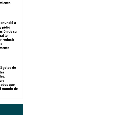
miento
enunció a
y pidió
nsión de su
nal lo
r reducir
os
amente
El golpe de
las
es,
a y
rados que
al mundo de