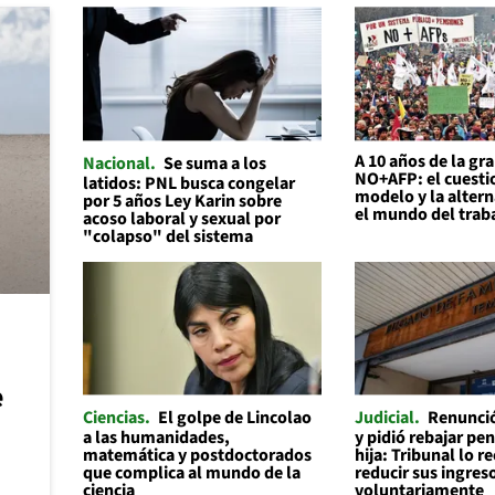
A 10 años de la gr
Nacional
Se suma a los
NO+AFP: el cuesti
latidos: PNL busca congelar
modelo y la altern
por 5 años Ley Karin sobre
el mundo del trab
acoso laboral y sexual por
"colapso" del sistema
e
Ciencias
El golpe de Lincolao
Judicial
Renunció
a las humanidades,
y pidió rebajar pe
matemática y postdoctorados
hija: Tribunal lo r
que complica al mundo de la
reducir sus ingres
ciencia
voluntariamente