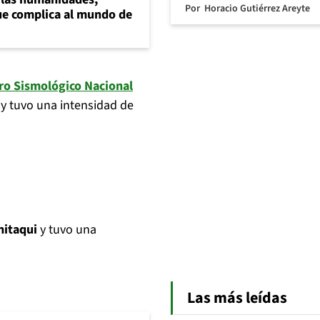
Por
Horacio Gutiérrez Areyte
e complica al mundo de
ro Sismológico Nacional
y tuvo una intensidad de
nitaqui
y tuvo una
Las más leídas