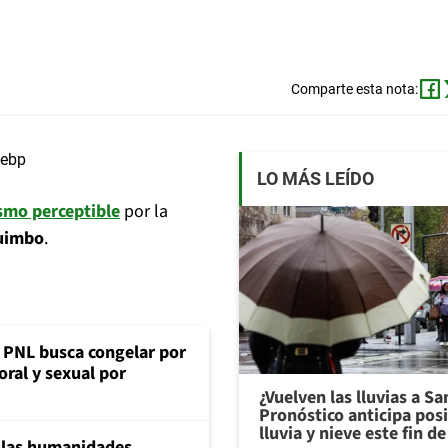
Comparte esta nota:
LO MÁS LEÍDO
smo perceptible
por la
uimbo
.
: PNL busca congelar por
oral y sexual por
¿Vuelven las lluvias a S
Pronóstico anticipa pos
lluvia y nieve este fin 
a las humanidades,