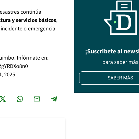
esastres continúa
tura y servicios básicos
,
e incidente o emergencia
¡Suscribete al news
uimbo. Infórmate en:
para saber más
m/2gYRDXo8n0
4, 2025
SABER MÁS