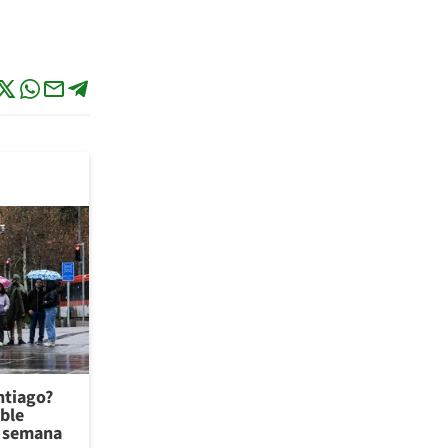
antiago?
ible
de semana