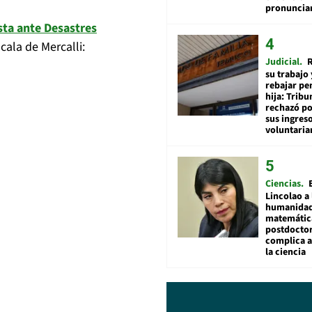
pronuncia
sta ante Desastres
cala de Mercalli:
Judicial
R
su trabajo 
rebajar pe
hija: Tribu
rechazó po
sus ingres
voluntari
Ciencias
Lincolao a 
humanidad
matemátic
postdocto
complica 
la ciencia