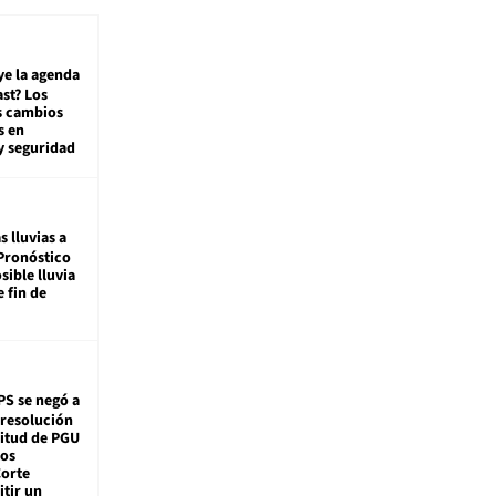
ye la agenda
st? Los
s cambios
s en
y seguridad
s lluvias a
Pronóstico
sible lluvia
e fin de
PS se negó a
 resolución
citud de PGU
tos
Corte
tir un