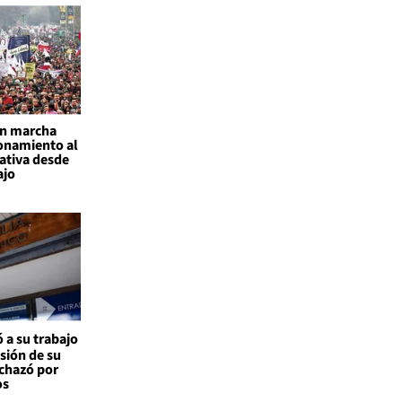
an marcha
onamiento al
ativa desde
ajo
 a su trabajo
nsión de su
echazó por
os