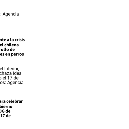
nte a la crisis
el chilena
rollo de
tes en perros
ara celebrar
obierno
PDG de
 17 de