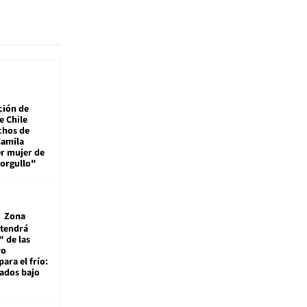
ción de
e Chile
chos de
Camila
er mujer de
 orgullo"
Zona
 tendrá
 de las
ro
ara el frío:
rados bajo