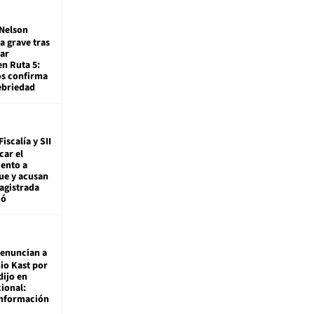
Nelson
a grave tras
ar
en Ruta 5:
os confirma
ebriedad
Fiscalía y SII
car el
ento a
ue y acusan
agistrada
ió
enuncian a
io Kast por
dijo en
ional:
información