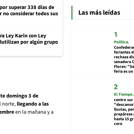
 por superar 338 días de
Las más leídas
r no considerar todos sus
a Ley Karin con Ley
lutilizan por algún grupo
Política
Confedera
feriantes d
rechaza di
senadora 
Flores: "S
feria es un
El Tiempo
este domingo 3 de
centro sur
l norte,
llegando a las
"descanso"
lluvias, pe
iembre
en la mañana y a
prepárese p
hasta 15 g
cero