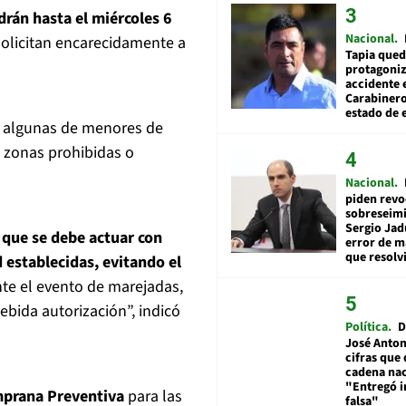
rán hasta el miércoles 6
Nacional
 solicitan encarecidamente a
Tapia qued
protagoniz
accidente 
Carabiner
estado de 
, algunas de menores de
n zonas prohibidas o
Nacional
piden revo
sobreseimi
Sergio Jad
 que se debe actuar con
error de m
que resolv
 establecidas, evitando el
nte el evento de marejadas,
debida autorización”, indicó
Política
D
José Anton
cifras que 
cadena nac
"Entregó 
mprana Preventiva
para las
falsa"