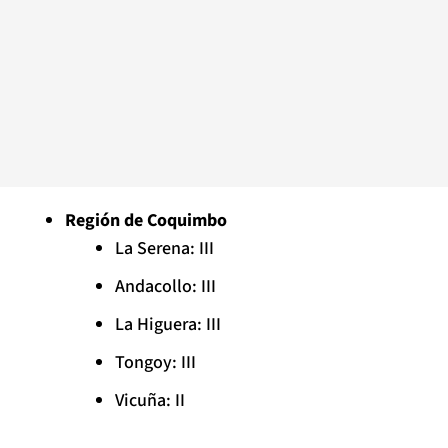
Región de Coquimbo
La Serena: III
Andacollo: III
La Higuera: III
Tongoy: III
Vicuña: II