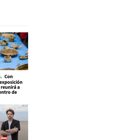
s
Con
 exposición
 reunirá a
entro de