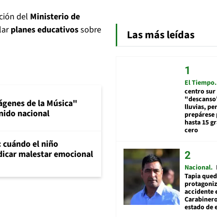
ación del
Ministerio de
lar
planes educativos
sobre
Las más leídas
El Tiempo
centro sur
"descanso"
ágenes de la Música"
lluvias, pe
nido nacional
prepárese p
hasta 15 g
cero
: cuándo el niño
dicar malestar emocional
Nacional
Tapia qued
protagoniz
accidente 
Carabiner
estado de 