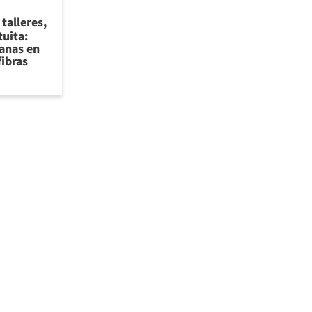
talleres,
tuita:
sanas en
fibras