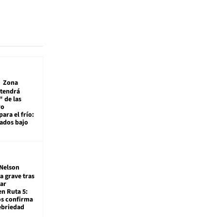
Zona
 tendrá
 de las
ro
ara el frío:
rados bajo
Nelson
a grave tras
ar
en Ruta 5:
os confirma
ebriedad