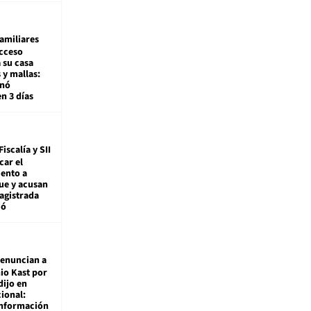
amiliares
cceso
 su casa
 y mallas:
enó
en 3 días
Fiscalía y SII
car el
ento a
ue y acusan
agistrada
ió
enuncian a
io Kast por
dijo en
ional:
información