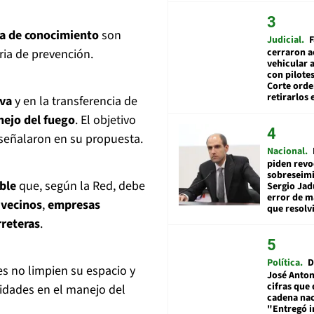
ia de conocimiento
son
Judicial
F
cerraron a
ia de prevención.
vehicular a
con pilotes
Corte ord
retirarlos 
iva
y en la transferencia de
ejo del fuego
. El objetivo
 señalaron en su propuesta.
Nacional
piden revo
sobreseimi
ble
que, según la Red, debe
Sergio Jad
error de m
o
vecinos
,
empresas
que resolv
rreteras
.
Política
D
s no limpien su espacio y
José Anton
cifras que 
idades en el manejo del
cadena nac
"Entregó 