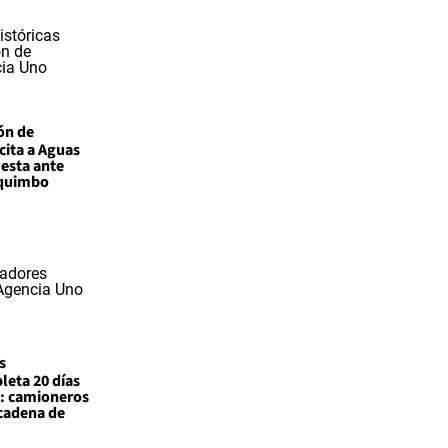
ón de
cita a Aguas
uesta ante
oquimbo
s
leta 20 días
e: camioneros
 cadena de