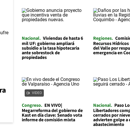
Nacional
Viviendas de hasta 6
Regiones
Comisi
mil UF: gobierno ampliará
Recursos Hídricos 
subsidio a la tasa hipotecaria
del Valle por resp
ante sobrestock de
emergencia en C
propiedades
ra
VIDEO
Congreso
EN VIVO|
Nacional
Paso Lo
Megarreforma del gobierno de
Libertadores comp
Kast en día clave: Senado vota
cerrados por niev
informe de comisión mixta
advierten golpe a
abastecimiento