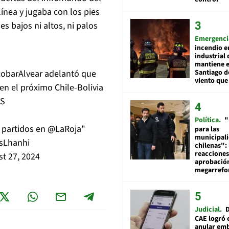
ínea y jugaba con los pies
s bajos ni altos, ni palos
Emergenci
incendio e
industrial 
mantiene e
obarAlvear
adelantó que
Santiago d
viento que
 en el próximo Chile-Bolivia
TS
Política
"
 partidos en
@LaRoja
"
para las
municipal
asLhanhi
chilenas": 
reacciones
t 27, 2024
aprobació
megarref
Judicial
D
CAE logró 
anular em