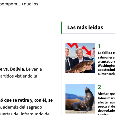
ompompom…) que los
Las más leídas
La fallida 
salmonera 
arancel pr
Washingto
e vs. Bolivia
. Le van a
abastecim
alimentari
rtidos vistiendo la
Alertan qu
lobos mar
 que se retira y, con él, se
afectar aú
, además del sagrado
pesca al de
depredador
puertas del inframundo del
control