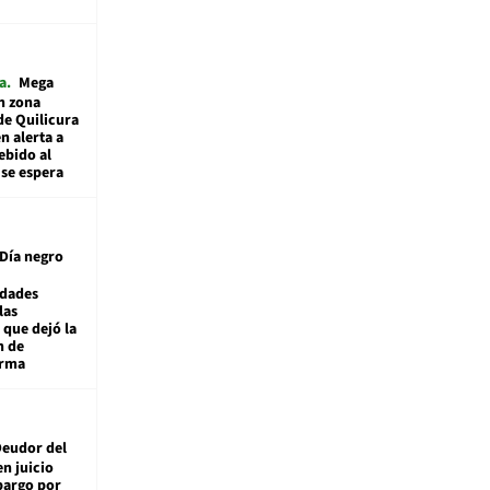
a
Mega
n zona
de Quilicura
n alerta a
ebido al
 se espera
Día negro
idades
las
 que dejó la
n de
orma
eudor del
en juicio
bargo por