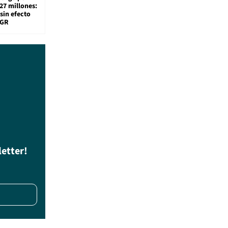
27 millones:
sin efecto
TGR
letter!