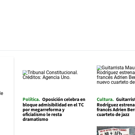
Política
Oposición celebra en
Cultura
Guitarris
bloque admisibilidad en el TC
Rodríguez estrena 
por megarreforma y
francés Adrien Be
oficialismo le resta
cuarteto de jazz
dramatismo