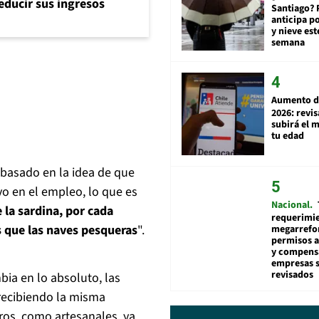
reducir sus ingresos
Santiago? 
anticipa po
y nieve est
semana
Aumento d
2026: revi
subirá el 
tu edad
 basado en la idea de que
vo en el empleo, lo que es
Nacional
e la sardina, por cada
requerimie
s que las naves pesqueras
".
megarrefo
permisos 
y compens
empresas 
revisados
ia en lo absoluto, las
recibiendo la misma
ros, como artesanales, ya