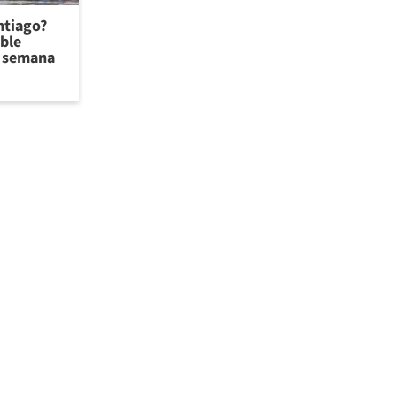
antiago?
ible
de semana