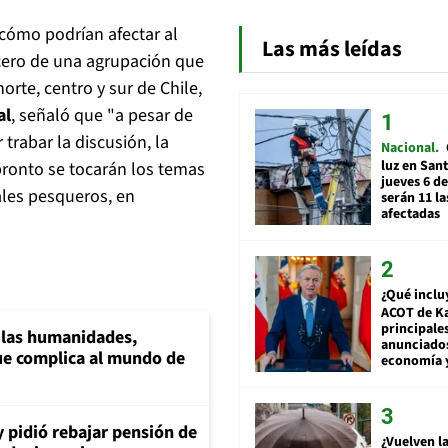
cómo podrían afectar al
Las más leídas
cero de una agrupación que
rte, centro y sur de Chile,
al
, señaló que "a pesar de
trabar la discusión, la
Nacional
luz en San
ronto se tocarán los temas
jueves 6 de
ales pesqueros, en
serán 11 l
afectadas
¿Qué inclu
ACOT de Ka
principale
a las humanidades,
anunciado
e complica al mundo de
economía 
y pidió rebajar pensión de
¿Vuelven la