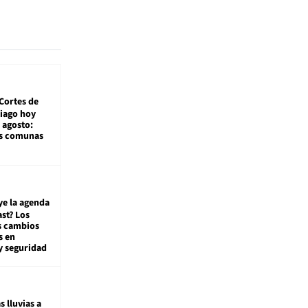
Cortes de
tiago hoy
 agosto:
as comunas
ye la agenda
st? Los
s cambios
s en
y seguridad
s lluvias a