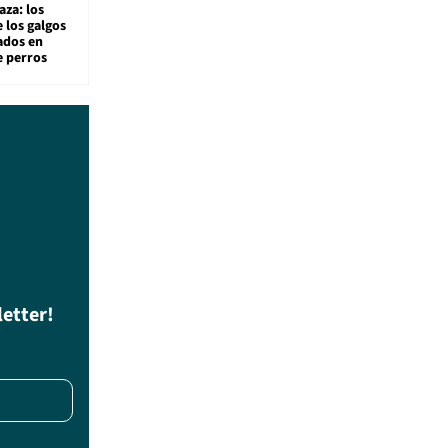
aza: los
 los galgos
sados en
e perros
letter!