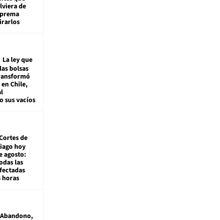
viera de
Suprema
irarlos
La ley que
las bolsas
transformó
e en Chile,
l
o sus vacíos
Cortes de
tiago hoy
e agosto:
odas las
fectadas
8 horas
Abandono,