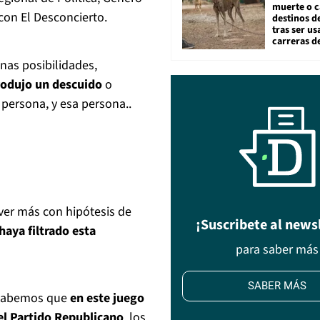
muerte o c
con El Desconcierto.
destinos de
tras ser u
carreras d
nas posibilidades,
rodujo un descuido
o
 persona, y esa persona..
ver más con hipótesis de
¡Suscribete al news
aya filtrado esta
para saber más
SABER MÁS
 sabemos que
en este juego
el Partido Republicano
, los