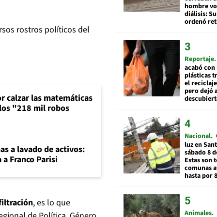
hombre vol
diálisis: 
ordenó ret
sos rostros políticos del
Reportaje
acabó con 
plásticas 
el reciclaj
pero dejó a
or calzar las matemáticas
descubiert
 los "218 mil robos
Nacional
luz en San
mas a lavado de activos:
sábado 8 d
 a Franco Parisi
Estas son t
comunas a
hasta por 
filtración
, es lo que
Animales
egional de Política, Género