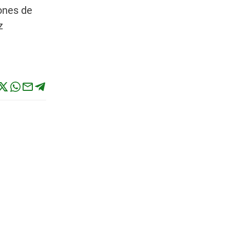
ones de
z