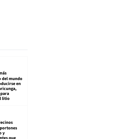
más
 del mundo
oducirse en
aricunga,
 para
 litio
ecinos
 portones
o y
ntes que