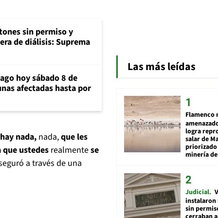
tones sin permiso y
era de diálisis: Suprema
Las más leídas
iago hoy sábado 8 de
unas afectadas hasta por
Flamenco 
amenazado
logra repr
 hay nada,
nada,
que les
salar de M
priorizado
a que ustedes
realmente
se
minería del
aseguró a través de una
Judicial
V
instalaron
sin permis
cerraban a