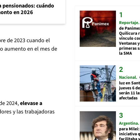
ra pensionados: cuándo
 monto en 2026
Reportaje
de Panime
Quilicura 
vínculo co
re de 2023 cuando el
Ventanas y
evo aumento en el mes de
primeras s
la SMA
Nacional
luz en San
jueves 6 de
serán 11 l
afectadas
 de 2024,
elevase a
ores y las trabajadoras
Argentina
para Milei:
iniciativa 
facilitaba 