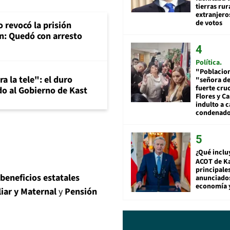
tierras rur
extranjeros
de votos
 revocó la prisión
n: Quedó con arresto
Política
"Poblacion
a la tele": el duro
"señora de
fuerte cru
o al Gobierno de Kast
Flores y Ca
indulto a 
condenad
¿Qué inclu
ACOT de Ka
principale
beneficios estatales
anunciado
economía 
iar y Maternal
y
Pensión