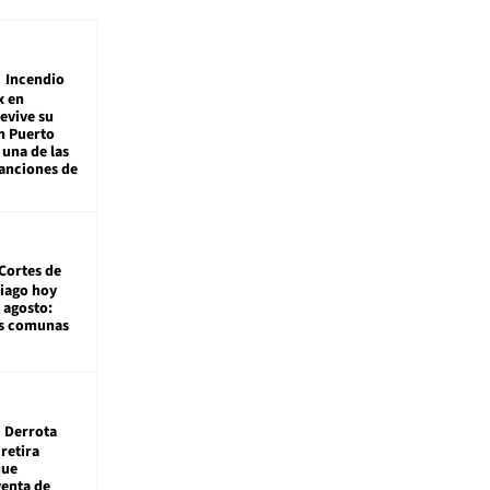
Incendio
x en
revive su
n Puerto
 una de las
anciones de
Cortes de
tiago hoy
 agosto:
as comunas
Derrota
 retira
que
venta de