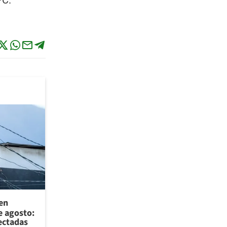
PC.
 en
e agosto:
ectadas