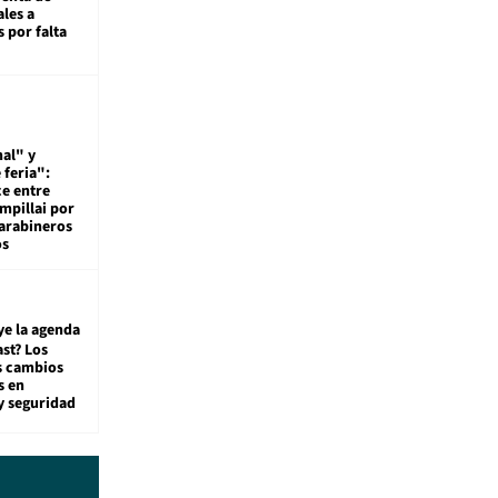
ales a
 por falta
al" y
 feria":
ce entre
mpillai por
carabineros
os
ye la agenda
st? Los
s cambios
s en
y seguridad