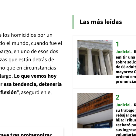
Las más leídas
e los homicidios por un
do el mundo, cuando fue el
mbargo, en uno de esos dos
Judicial
I
emitir una
zas que están detrás de
sobre soli
de 68 adul
ho que en circunstancias
mayores: 
largo.
Lo que vemos hoy
ordenó emi
pronuncia
ar esa tendencia, detenerla
nflexión
", aseguró en el
Judicial
R
su trabajo 
rebajar pe
hija: Tribu
rechazó po
sus ingres
rave tras protagonizar
voluntari