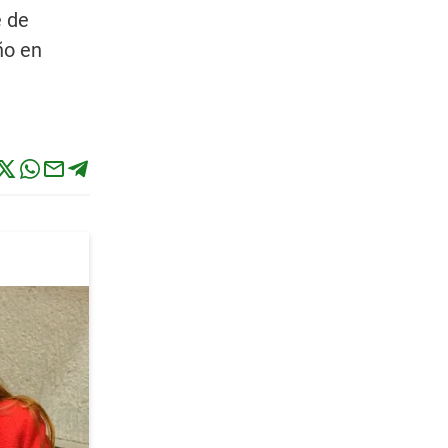
e de
ño en