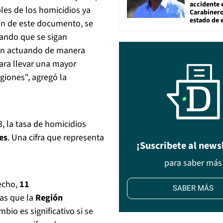
accidente 
les de los homicidios ya
Carabiner
estado de 
ión de este documento, se
tando que se sigan
én actuando de manera
para llevar una mayor
egiones", agregó la
, la tasa de homicidios
es
. Una cifra que representa
¡Suscribete al news
para saber más
hecho,
11
SABER MÁS
as que la
Región
io es significativo si se