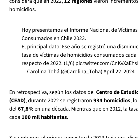
considera que en 2022,
12 regiones
vieron incrementos 
homicidios.
Hoy presentamos el Informe Nacional de Víctimas
Consumados en Chile 2023.
El principal dato: Ese año se registró una disminu
tasa de víctimas de homicidios consumados cada 
respecto de 2022. (1/6)
pic.twitter.com/CnKvXaEhs
— Carolina Tohá (@Carolina_Toha)
April 22, 2024
En retrospectiva, según los datos del
Centro de Estudio
(CEAD)
, durante 2022 se registraron
934 homicidios
, l
del
67,8%
en una década. Mientras que en 2012, la tas
cada
100 mil habitantes
.
Sin embargo, el primer semestre de 2023 trajo una dis