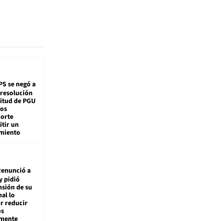
PS se negó a
 resolución
citud de PGU
tos
Corte
tir un
miento
enunció a
y pidió
nsión de su
nal lo
r reducir
os
amente