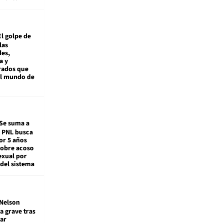
El golpe de
las
es,
a y
rados que
al mundo de
Se suma a
: PNL busca
or 5 años
sobre acoso
exual por
del sistema
Nelson
a grave tras
ar