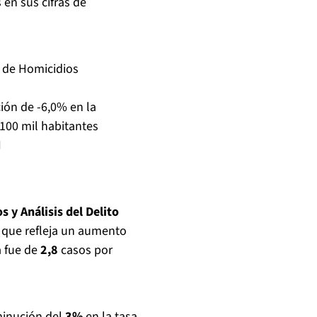
en sus cifras de
 de Homicidios
ción de -6,0% en la
100 mil habitantes
I
s y Análisis del Delito
o que refleja un aumento
a fue de
2,8
casos por
minución del
3%
en la tasa