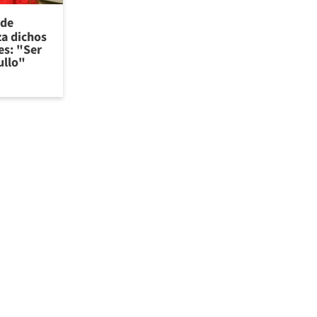
 de
za dichos
es: "Ser
ullo"