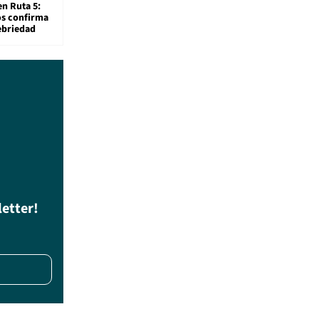
en Ruta 5:
os confirma
ebriedad
letter!