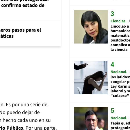
s confirma estado de
Ciencias
Lincolao a 
eros pasos para el
humanidad
máticas
matemátic
postdocto
complica 
la ciencia
Nacional
los latidos
congelar p
Ley Karin 
laboral y s
"colapso" 
n. Es por una serie de
) No puedo dejar de
Nacional
an hecho cada uno en su
Tapia qued
rio Público
. Por una parte,
protagoniz