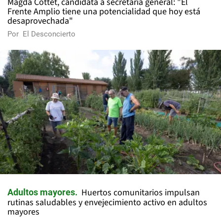
Magda Cottet, candidata a secretaria general: "El
Frente Amplio tiene una potencialidad que hoy está
desaprovechada"
Por
El Desconcierto
Huertos comunitarios impulsan
Adultos mayores
rutinas saludables y envejecimiento activo en adultos
mayores