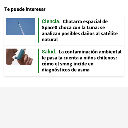
Te puede interesar
Chatarra espacial de
Ciencia
SpaceX choca con la Luna: se
analizan posibles daños al satélite
natural
La contaminación ambiental
Salud
le pasa la cuenta a niños chilenos:
cómo el smog incide en
diagnósticos de asma