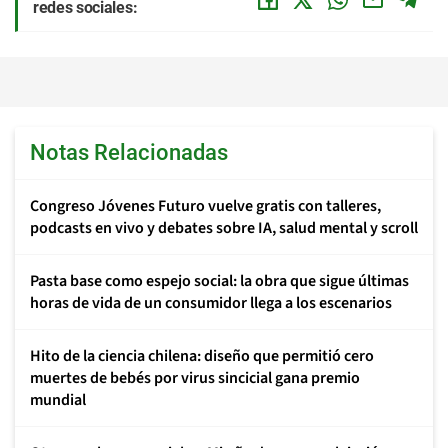
redes sociales:
Notas Relacionadas
Congreso Jóvenes Futuro vuelve gratis con talleres,
podcasts en vivo y debates sobre IA, salud mental y scroll
Pasta base como espejo social: la obra que sigue últimas
horas de vida de un consumidor llega a los escenarios
Hito de la ciencia chilena: diseño que permitió cero
muertes de bebés por virus sincicial gana premio
mundial