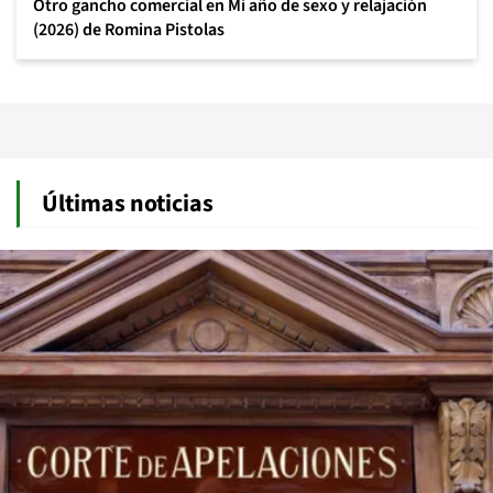
Otro gancho comercial en Mi año de sexo y relajación
(2026) de Romina Pistolas
Últimas noticias