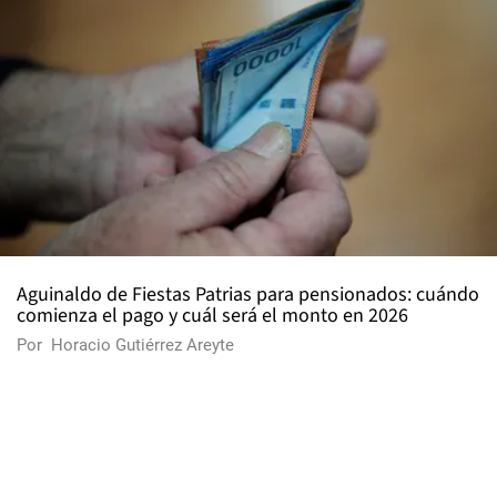
Aguinaldo de Fiestas Patrias para pensionados: cuándo
comienza el pago y cuál será el monto en 2026
Por
Horacio Gutiérrez Areyte