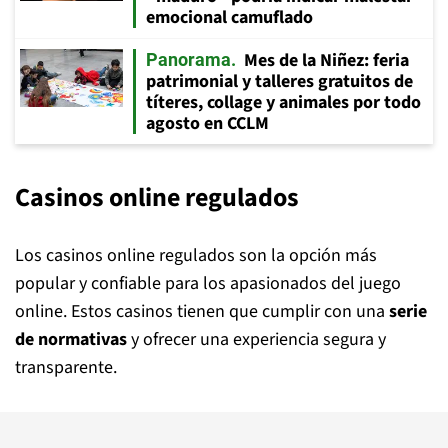
emocional camuflado
Mes de la Niñez: feria
Panorama
patrimonial y talleres gratuitos de
títeres, collage y animales por todo
agosto en CCLM
Casinos online regulados
Los casinos online regulados son la opción más
popular y confiable para los apasionados del juego
online. Estos casinos tienen que cumplir con una
serie
de normativas
y ofrecer una experiencia segura y
transparente.