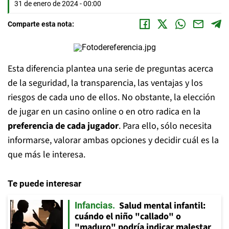
31 de enero de 2024 - 00:00
Comparte esta nota:
Esta diferencia plantea una serie de preguntas acerca
de la seguridad, la transparencia, las ventajas y los
riesgos de cada uno de ellos. No obstante, la elección
de jugar en un casino online o en otro radica en la
preferencia de cada jugador
. Para ello, sólo necesita
informarse, valorar ambas opciones y decidir cuál es la
que más le interesa.
Te puede interesar
Salud mental infantil:
Infancias
cuándo el niño "callado" o
"maduro" podría indicar malestar