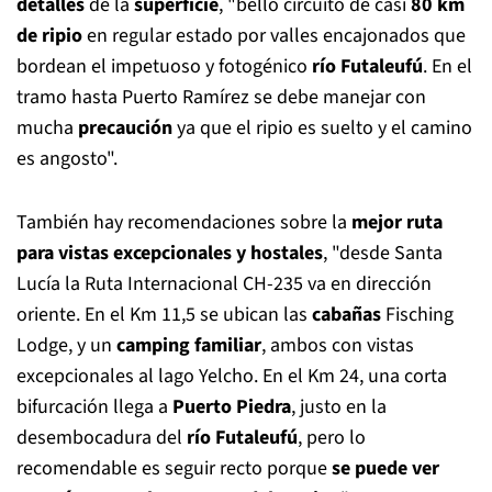
detalles
de la
superficie
, "bello circuito de casi
80 km
de ripio
en regular estado por valles encajonados que
bordean el impetuoso y fotogénico
río Futaleufú
. En el
tramo hasta Puerto Ramírez se debe manejar con
mucha
precaución
ya que el ripio es suelto y el camino
es angosto".
También hay recomendaciones sobre la
mejor ruta
para vistas excepcionales y hostales
, "desde Santa
Lucía la Ruta Internacional CH-235 va en dirección
oriente. En el Km 11,5 se ubican las
cabañas
Fisching
Lodge, y un
camping familiar
, ambos con vistas
excepcionales al lago Yelcho. En el Km 24, una corta
bifurcación llega a
Puerto Piedra
, justo en la
desembocadura del
río Futaleufú
, pero lo
recomendable es seguir recto porque
se puede ver