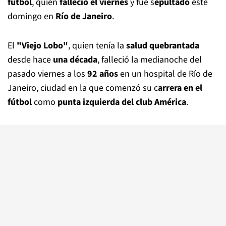
fútbol
, quien
falleció el viernes
y fue s
epultado
este
domingo en
Río de Janeiro
.
El
"Viejo Lobo"
, quien tenía la
salud quebrantada
desde hace
una década
, falleció la medianoche del
pasado viernes a los
92 años
en un hospital de Río de
Janeiro, ciudad en la que comenzó su c
arrera en el
fútbol
como
punta izquierda del club América
.