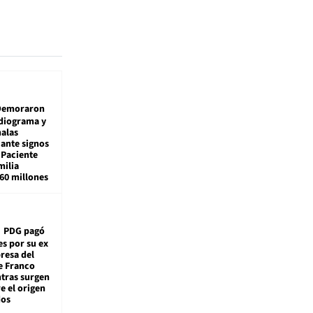
Demoraron
diograma y
alas
 ante signos
 Paciente
milia
160 millones
PDG pagó
es por su ex
resa del
e Franco
ntras surgen
e el origen
dos