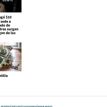
agó $10
 sede a
ado de
tras surgen
gen de los
tilla