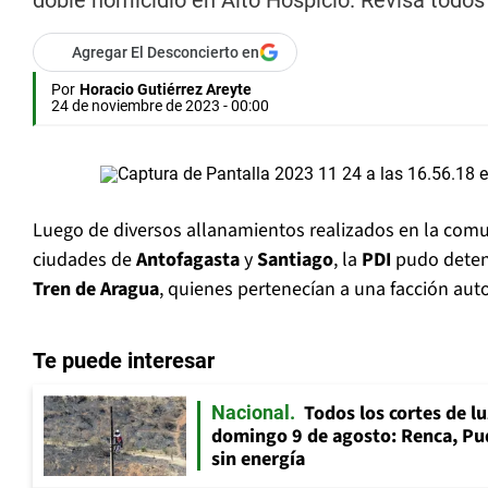
doble homicidio en Alto Hospicio. Revisa todos 
Agregar El Desconcierto en
Por
Horacio Gutiérrez Areyte
24 de noviembre de 2023 - 00:00
Luego de diversos allanamientos realizados en la com
ciudades de
Antofagasta
y
Santiago
, la
PDI
pudo deten
Tren de Aragua
, quienes pertenecían a una facción au
Te puede interesar
Todos los cortes de l
Nacional
domingo 9 de agosto: Renca, Pud
sin energía