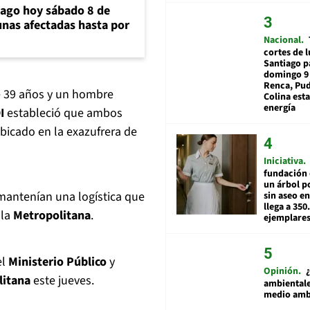
iago hoy sábado 8 de
unas afectadas hasta por
Nacional
cortes de l
Santiago p
domingo 9 
Renca, Pud
e 39 años y un hombre
Colina esta
energía
I
estableció que ambos
bicado en la exazufrera de
Iniciativa
fundación 
un árbol p
antenían una logística que
sin aseo en
llega a 350
 la
Metropolitana
.
ejemplare
el
Ministerio Público
y
Opinión
litana
este jueves.
ambientale
medio amb