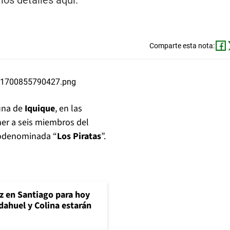
los detalles aquí.
Comparte esta nota:
una de
Iquique
, en las
er a seis miembros del
todenominada “
Los Piratas
”.
uz en Santiago para hoy
ahuel y Colina estarán