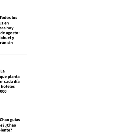
Todos los
uz en
ara hoy
de agosto:
ahuel y
rán sin
La
que planta
or cada día
 hoteles
.000
s
¿Chao guías
s? ¿Chao
iente?