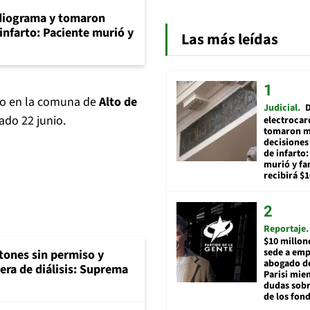
diograma y tomaron
infarto: Paciente murió y
Las más leídas
o en la comuna de
Alto de
Judicial
ado 22 junio.
electrocar
tomaron m
decisiones
de infarto:
murió y fa
recibirá $
Reportaje
$10 millon
sede a emp
tones sin permiso y
abogado d
era de diálisis: Suprema
Parisi mie
dudas sobr
de los fon