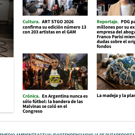
Cultura
ART STGO 2026
Reportaje
PDG p
confirma su edición número 13
millones por su ex
con 203 artistas en el GAM
empresa del abog
Franco Parisi mien
dudas sobre el ori
fondos
La madeja y la plan
Crónica
En Argentina nunca es
sólo fútbol: la bandera de las
Malvinas se coló en el
Congreso