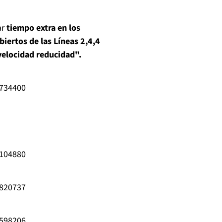
ar
tiempo extra en los
iertos de las Líneas 2,4,4
velocidad reducidad".
6734400
7104880
6820737
5598206