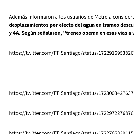
Además informaron a los usuarios de Metro a consider
desplazamientos por efecto del agua en tramos descub
y 4A. Según señalaron, "trenes operan en esas vías a 
https://twitter.com/TTISantiago/status/172291695382
https://twitter.com/TTISantiago/status/172300342763
https://twitter.com/TTISantiago/status/172297227687
https://twitter.com/TTISantiago/status/172276533911