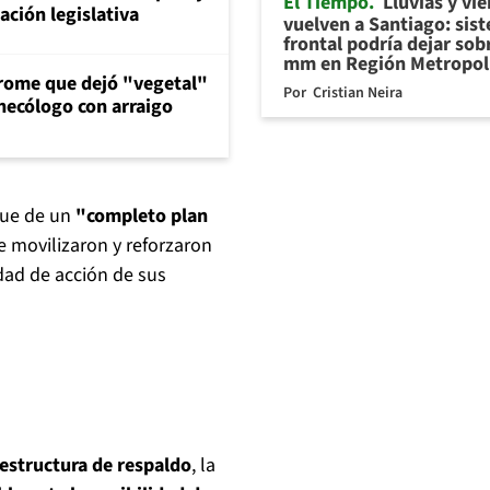
El Tiempo
Lluvias y vi
ción legislativa
vuelven a Santiago: sis
frontal podría dejar sob
mm en Región Metropol
drome que dejó "vegetal"
Por
Cristian Neira
inecólogo con arraigo
gue de un
"completo plan
e movilizaron y reforzaron
dad de acción de sus
aestructura de respaldo
, la