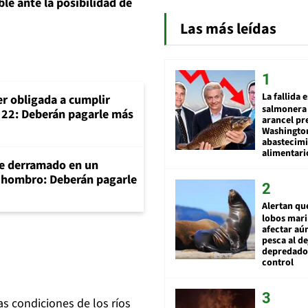
le ante la posibilidad de
Las más leídas
La fallida 
er obligada a cumplir
salmonera 
o 22: Deberán pagarle más
arancel pr
Washingto
abastecim
alimentari
e derramado en un
e hombro: Deberán pagarle
Alertan qu
lobos mar
afectar aú
pesca al de
depredador
control
s condiciones de los ríos