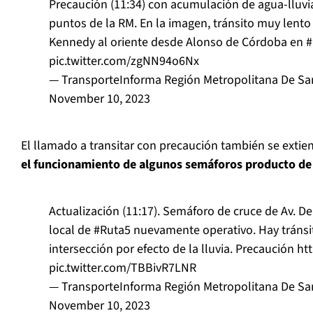
Precaución (11:34) con acumulación de agua-lluvia 
puntos de la RM. En la imagen, tránsito muy lento 
Kennedy al oriente desde Alonso de Córdoba en
#
pic.twitter.com/zgNN94o6Nx
— TransporteInforma Región Metropolitana De Sa
November 10, 2023
El llamado a transitar con precaución también se extien
el funcionamiento de algunos semáforos producto de 
Actualización (11:17). Semáforo de cruce de Av. D
local de
#Ruta5
nuevamente operativo. Hay tránsit
intersección por efecto de la lluvia. Precaución
ht
pic.twitter.com/TBBivR7LNR
— TransporteInforma Región Metropolitana De Sa
November 10, 2023