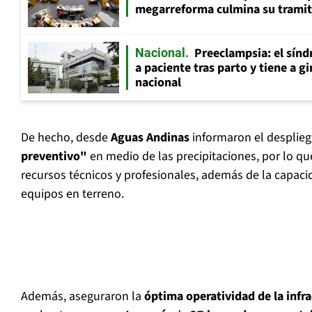
megarreforma culmina su tramita
Preeclampsia: el sín
Nacional
a paciente tras parto y tiene a g
nacional
De hecho, desde
Aguas Andinas
informaron el desplie
preventivo"
en medio de las precipitaciones, por lo qu
recursos técnicos y profesionales, además de la capaci
equipos en terreno.
Además, aseguraron la
óptima operatividad de la infr