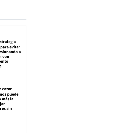
estrategia
para evitar
esionando a
n con
iento
o
e cazar
inos puede
n más la
jar
es sin