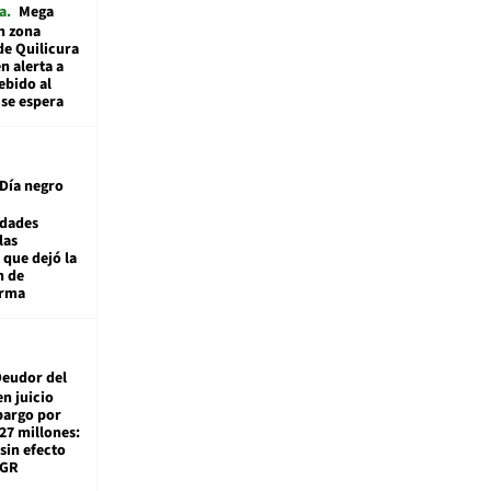
a
Mega
n zona
de Quilicura
n alerta a
ebido al
 se espera
Día negro
idades
las
 que dejó la
n de
orma
eudor del
en juicio
bargo por
27 millones:
sin efecto
TGR