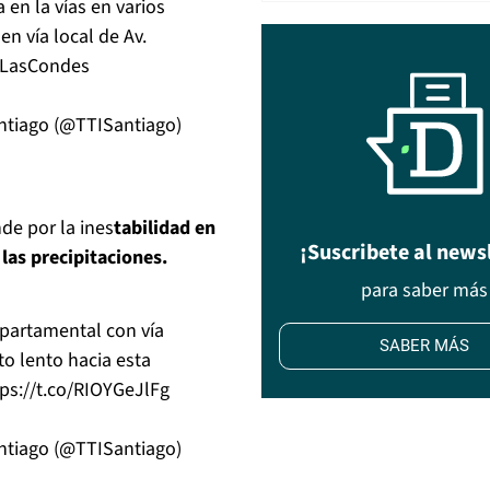
en la vías en varios
en vía local de Av.
LasCondes
ntiago (@TTISantiago)
de por la ines
tabilidad en
¡Suscribete al news
las precipitaciones.
para saber más
epartamental con vía
SABER MÁS
o lento hacia esta
tps://t.co/RIOYGeJlFg
ntiago (@TTISantiago)