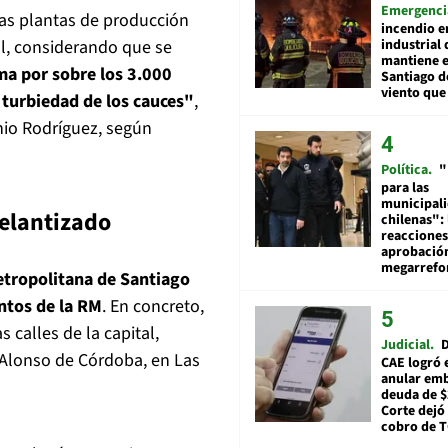
Emergenci
ras plantas de producción
incendio e
industrial 
al, considerando que se
mantiene e
a por sobre los 3.000
Santiago d
viento que
 turbiedad de los cauces"
,
nio Rodríguez, según
Política
"
para las
municipal
relantizado
chilenas": 
reacciones
aprobació
megarref
etropolitana de Santiago
ntos de la RM
. En concreto,
 calles de la capital,
Judicial
D
 Alonso de Córdoba, en Las
CAE logró 
anular em
deuda de $
Corte dejó 
cobro de 