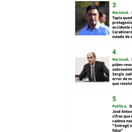
Nacional
Tapia qued
protagoniz
accidente 
Carabiner
estado de 
Nacional
piden revo
sobreseimi
Sergio Jad
error de m
que resolv
Política
D
José Anton
cifras que 
cadena nac
"Entregó 
falsa"