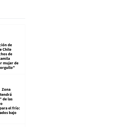
ción de
e Chile
chos de
Camila
er mujer de
 orgullo"
Zona
 tendrá
 de las
ro
ara el frío:
rados bajo