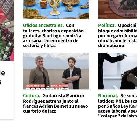
Oficios ancestrales
Con
Política
Oposició
talleres, charlas y exposición
bloque admisibilid
gratuita: Santiago reunirá a
por megarreforma
artesanas en encuentro de
oficialismo le rest
cestería y fibras
dramatismo
de
s
Cultura
Guitarrista Mauricio
Nacional
Se suma
Rodríguez estrena junto al
latidos: PNL busc
francés Adrien Bernet su nuevo
por 5 años Ley Kar
cuarteto de jazz
acoso laboral y se
"colapso" del sis