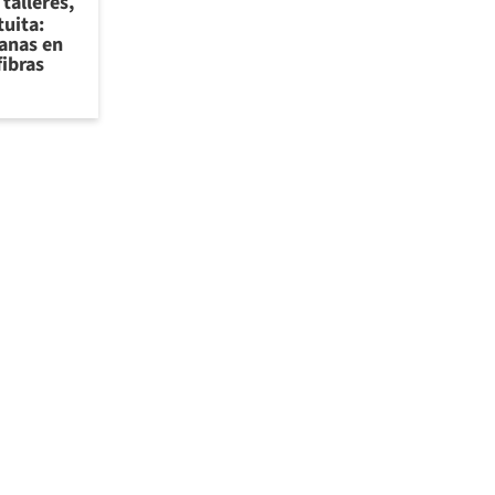
talleres,
tuita:
sanas en
fibras