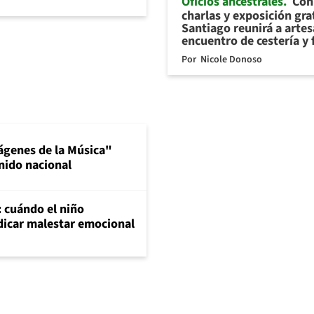
Oficios ancestrales
Con 
charlas y exposición gra
Santiago reunirá a arte
encuentro de cestería y 
Por
Nicole Donoso
ágenes de la Música"
nido nacional
: cuándo el niño
dicar malestar emocional