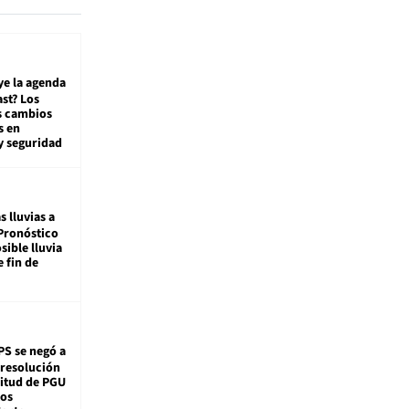
ye la agenda
st? Los
s cambios
s en
y seguridad
s lluvias a
Pronóstico
sible lluvia
e fin de
PS se negó a
 resolución
citud de PGU
tos