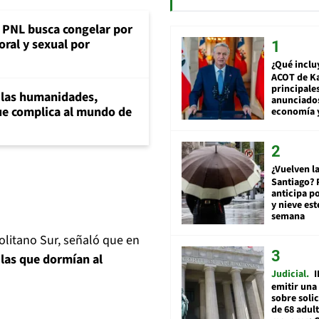
: PNL busca congelar por
oral y sexual por
¿Qué inclu
ACOT de Ka
principale
a las humanidades,
anunciado
e complica al mundo de
economía 
¿Vuelven la
Santiago? 
anticipa po
y nieve est
semana
itano Sur, señaló que en
las que dormían al
Judicial
I
emitir una
sobre soli
de 68 adul