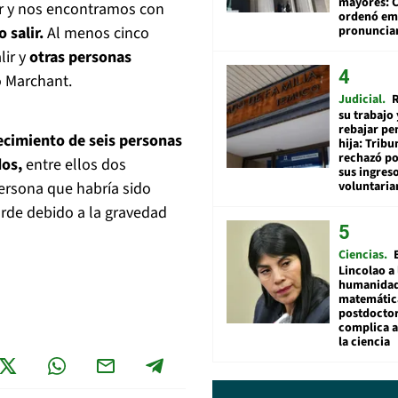
mayores: 
ar y nos encontramos con
ordenó emi
pronuncia
 salir.
Al menos cinco
lir y
otras personas
 Marchant.
Judicial
R
su trabajo 
rebajar pe
lecimiento de seis personas
hija: Tribu
rechazó po
dos,
entre ellos dos
sus ingres
voluntari
ersona que habría sido
arde debido a la gravedad
Ciencias
Lincolao a 
humanidad
matemátic
postdocto
complica 
la ciencia