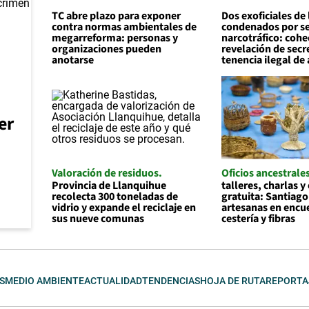
TC abre plazo para exponer
Dos exoficiales de 
contra normas ambientales de
condenados por ser
megarreforma: personas y
narcotráfico: cohe
organizaciones pueden
revelación de secr
anotarse
tenencia ilegal de
er
Valoración de residuos
Oficios ancestrale
Provincia de Llanquihue
talleres, charlas y
recolecta 300 toneladas de
gratuita: Santiago
vidrio y expande el reciclaje en
artesanas en encu
sus nueve comunas
cestería y fibras
S
MEDIO AMBIENTE
ACTUALIDAD
TENDENCIAS
HOJA DE RUTA
REPORTA