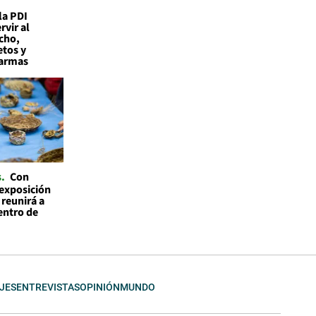
la PDI
vir al
cho,
etos y
 armas
s
Con
 exposición
 reunirá a
entro de
JES
ENTREVISTAS
OPINIÓN
MUNDO