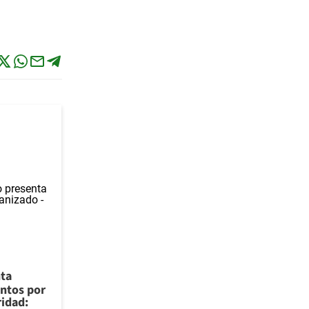
nta
ntos por
ridad: