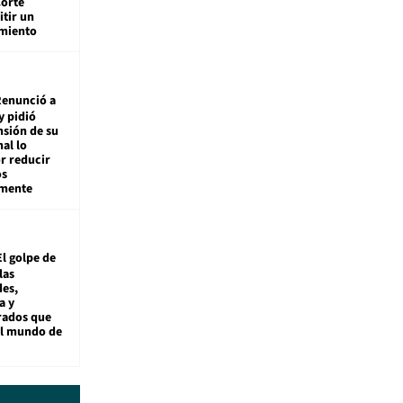
Corte
tir un
miento
enunció a
y pidió
nsión de su
nal lo
r reducir
os
amente
El golpe de
las
es,
a y
rados que
al mundo de