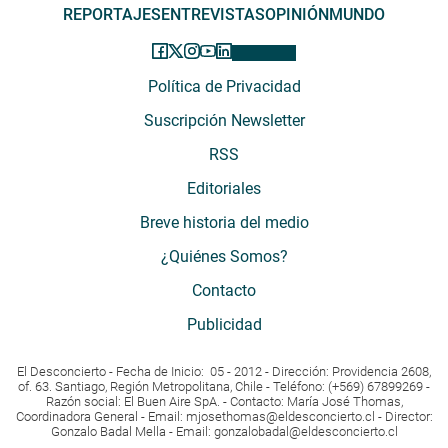
REPORTAJES
ENTREVISTAS
OPINIÓN
MUNDO
Política de Privacidad
Suscripción Newsletter
RSS
Editoriales
Breve historia del medio
¿Quiénes Somos?
Contacto
Publicidad
El Desconcierto - Fecha de Inicio: 05 - 2012 - Dirección: Providencia 2608,
of. 63. Santiago, Región Metropolitana, Chile - Teléfono: (+569) 67899269 -
Razón social: El Buen Aire SpA. - Contacto: María José Thomas,
Coordinadora General - Email:
mjosethomas@eldesconcierto.cl
- Director:
Gonzalo Badal Mella - Email:
gonzalobadal@eldesconcierto.cl