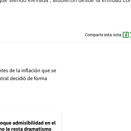
gue siendo elevada”, aludieron desde la entidad c
Comparte esta nota:
tes de la inflación que se
tral decidió de forma
loque admisibilidad en el
mo le resta dramatismo