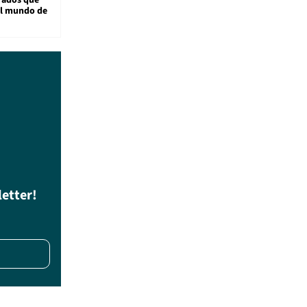
rados que
al mundo de
letter!