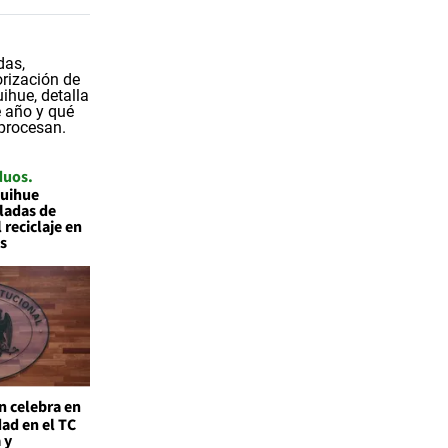
duos
quihue
ladas de
 reciclaje en
s
n celebra en
ad en el TC
 y