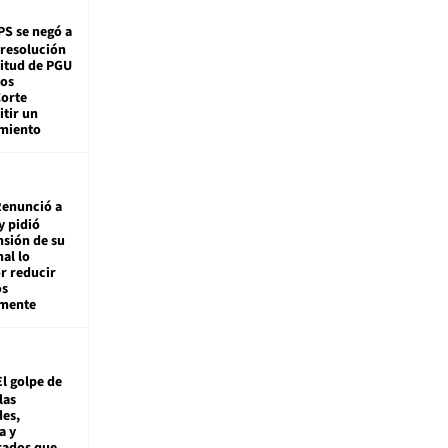
PS se negó a
 resolución
citud de PGU
tos
Corte
tir un
miento
enunció a
y pidió
nsión de su
nal lo
r reducir
os
amente
El golpe de
las
es,
a y