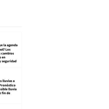
ye la agenda
st? Los
s cambios
s en
y seguridad
s lluvias a
Pronóstico
sible lluvia
e fin de