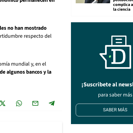
conómico permanecen en
postdocto
complica 
la ciencia
ales no han mostrado
ertidumbre respecto del
mía mundial y, en el
 de algunos bancos y la
¡Suscribete al news
para saber más
SABER MÁS