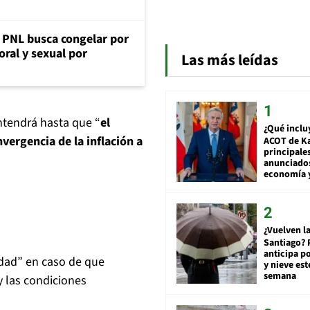
: PNL busca congelar por
oral y sexual por
Las más leídas
ntendrá hasta que “
el
¿Qué inclu
ergencia de la inflación a
ACOT de Ka
principale
anunciado
economía 
¿Vuelven la
Santiago? 
anticipa po
idad” en caso de que
y nieve est
semana
y las condiciones