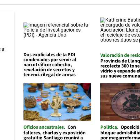
Dos exoficiales de la PDI
Valoración de resi
condenados por servir al
Provincia de Llan
narcotráfico: cohecho,
recolecta 300 tone
revelación de secretos y
vidrio y expande el
tenencia ilegal de armas
sus nueve comuna
Oficios ancestrales
Con
Política
Oposició
talleres, charlas y exposición
bloque admisibilid
gratuita: Santiago reunirá a
por megarreforma