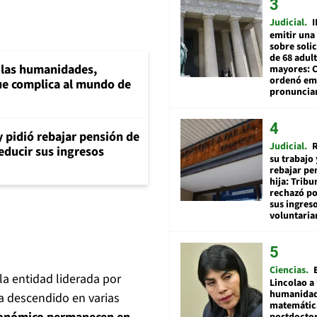
Judicial
I
emitir una
sobre soli
de 68 adul
a las humanidades,
mayores: 
ordenó emi
e complica al mundo de
pronuncia
y pidió rebajar pensión de
Judicial
R
reducir sus ingresos
su trabajo 
rebajar pe
hija: Tribu
rechazó po
sus ingres
voluntari
Ciencias
la entidad liderada por
Lincolao a 
humanidad
a descendido en varias
matemátic