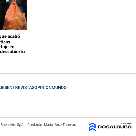
 que acabó
ticas
claje en
l descubierto
JES
ENTREVISTAS
OPINIÓN
MUNDO
El Buen Aire SpA. - Contacto: María José Thomas,