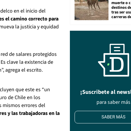
muerte o c
destinos de
elco en el inicio del
tras ser u
carreras d
 es el camino correcto para
ueva la justicia y equidad
red de salares protegidos
Es clave la existencia de
, agrega el escrito.
ncluyen que este es “un
¡Suscribete al news
ro de Chile en los
para saber más
s mismos errores del
es y las trabajadoras en la
SABER MÁS