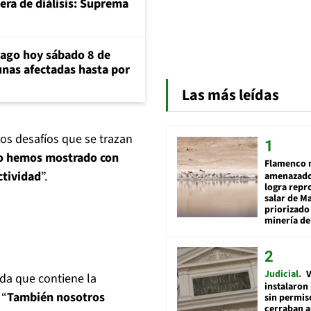
era de diálisis: Suprema
iago hoy sábado 8 de
unas afectadas hasta por
Las más leídas
los desafíos que se trazan
tio hemos mostrado con
Flamenco 
ctividad
”.
amenazado
logra repr
salar de M
priorizado
minería del
Judicial
V
ada que contiene la
instalaron
 “
También nosotros
sin permis
cerraban a