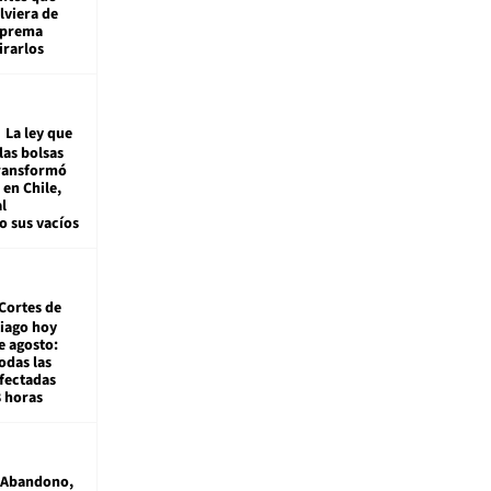
viera de
Suprema
irarlos
La ley que
las bolsas
transformó
e en Chile,
l
o sus vacíos
Cortes de
tiago hoy
e agosto:
odas las
fectadas
8 horas
Abandono,