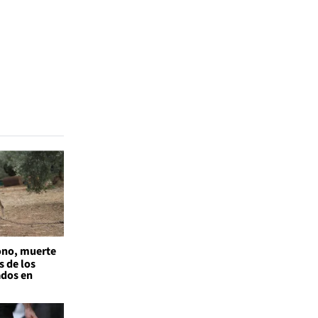
no, muerte
s de los
ados en