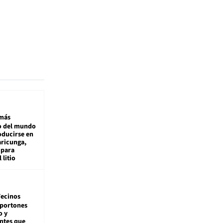
más
 del mundo
oducirse en
aricunga,
 para
 litio
ecinos
 portones
o y
ntes que