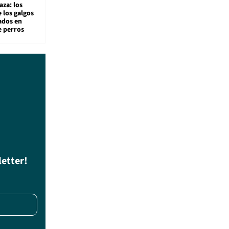
aza: los
 los galgos
sados en
e perros
letter!