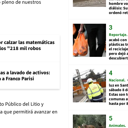
io pleno de nuestros
hombre vol
diálisis: 
ordenó ret
Reportaje
acabó con 
or calzar las matemáticas
plásticas 
 los "218 mil robos
el reciclaj
pero dejó a
descubiert
mas a lavado de activos:
 a Franco Parisi
Nacional
luz en San
sábado 8 d
Estas son t
comunas a
to Público del Litio y
hasta por 
a que permitirá avanzar en
Animales