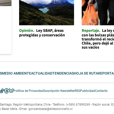
Opinión
Ley SBAP, áreas
Reportaje
La ley
protegidas y conservación
con las bolsas plás
transformó el reci
Chile, pero dejó a
sus vacíos
S
MEDIO AMBIENTE
ACTUALIDAD
TENDENCIAS
HOJA DE RUTA
REPORTA
Política de Privacidad
Suscripción Newsletter
RSS
Publicidad
Contacto
3. Santiago, Región Metropolitana, Chile - Teléfono: (+569) 67899269 - Razón social: 
o Badal Mella - Email:
gonzalobadal@eldesconcierto.cl