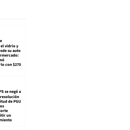
e
el vidrio y
sde su auto
ermercado:
enó
lo con $270
PS se negó a
 resolución
citud de PGU
tos
Corte
tir un
miento