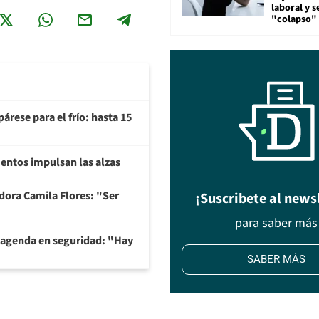
laboral y s
"colapso" 
árese para el frío: hasta 15
imentos impulsan las alzas
adora Camila Flores: "Ser
¡Suscribete al news
para saber más
 agenda en seguridad: "Hay
SABER MÁS