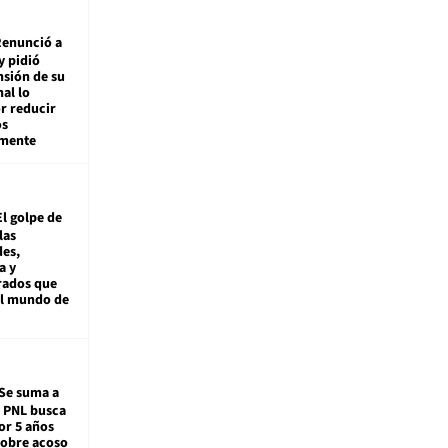
enunció a
y pidió
nsión de su
nal lo
r reducir
os
amente
El golpe de
las
es,
a y
rados que
al mundo de
Se suma a
: PNL busca
or 5 años
sobre acoso