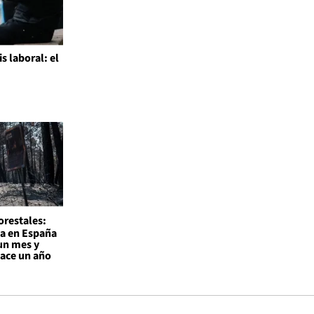
is laboral: el
l
orestales:
a en España
un mes y
hace un año