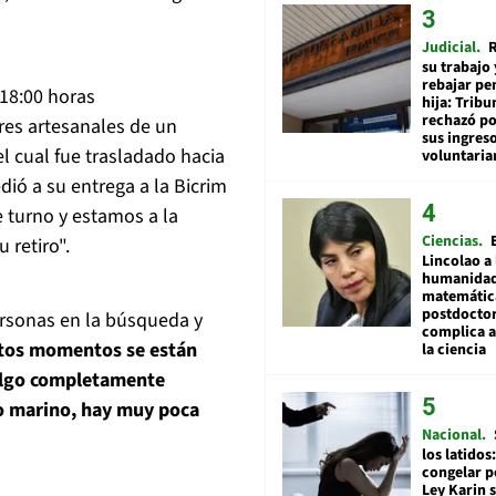
Judicial
R
su trabajo 
rebajar pe
 18:00 horas
hija: Tribu
rechazó po
es artesanales de un
sus ingres
l cual fue trasladado hacia
voluntari
dió a su entrega a la Bicrim
e turno y estamos a la
Ciencias
 retiro".
Lincolao a 
humanidad
matemátic
postdocto
ersonas en la búsqueda y
complica 
stos momentos se están
la ciencia
 algo completamente
do marino, hay muy poca
Nacional
los latidos
congelar p
Ley Karin 