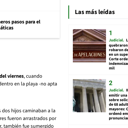
Las más leídas
eros pasos para el
máticas
Judicial
L
quebraron 
robaron de
en un sup
Corte ord
indemnizar
mil
del viernes
, cuando
entro en la playa -no apta
Judicial
I
emitir una
sobre soli
de 68 adul
mayores: 
s dos hijos caminaban a la
ordenó emi
es fueron arrastrados por
pronuncia
dar, también fue sumergido