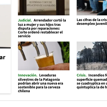
Las cifras de la cris
Judicial
Arrendador cortó la
desempleo juveni
luz a mujer y sus hijos tras
disputa por reparaciones:
Corte ordenó restablecer el
servicio
car
Innovación
Levaduras
Crisis
Incendios f
silvestres de la Patagonia
superficie quemad
podrían abrir una nueva era
se cuadruplica en 
sostenible para la cerveza
quintuplica la de 
chilena