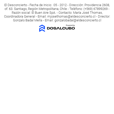
El Desconcierto - Fecha de Inicio: 05 - 2012 - Dirección: Providencia 2608,
of. 63. Santiago, Región Metropolitana, Chile - Teléfono: (+569) 67899269 -
Razón social: El Buen Aire SpA. - Contacto: María José Thomas,
Coordinadora General - Email:
mjosethomas@eldesconcierto.cl
- Director:
Gonzalo Badal Mella - Email:
gonzalobadal@eldesconcierto.cl