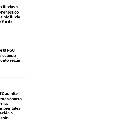
s lluvias a
Pronóstico
sible lluvia
e fin de
e la PGU
sa cuándo
monto según
TC admite
ntos contra
rma:
ambientales
ación a
serán