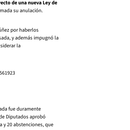
yecto de una nueva Ley de
umada su anulación.
úñez por haberlos
asada, y además impugnó la
siderar la
6561923
sada fue duramente
 de Diputados aprobó
tra y 20 abstenciones, que