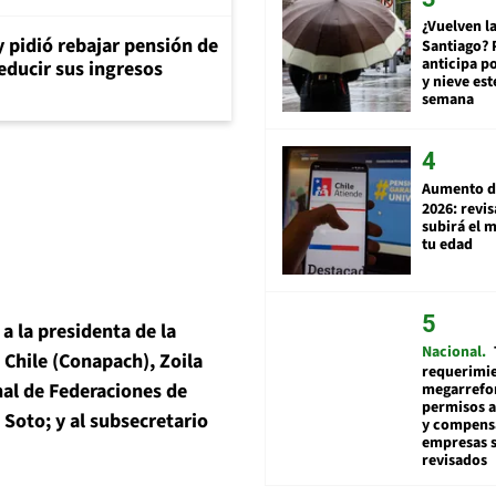
¿Vuelven la
y pidió rebajar pensión de
Santiago? 
anticipa po
reducir sus ingresos
y nieve est
semana
Aumento d
2026: revi
subirá el 
tu edad
a la presidenta de la
Nacional
Chile (Conapach), Zoila
requerimie
nal de Federaciones de
megarrefo
permisos 
Soto; y al subsecretario
y compens
empresas 
revisados