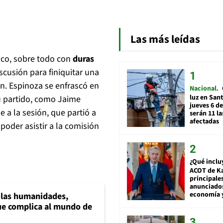
Las más leídas
tico, sobre todo con
duras
iscusión para finiquitar una
ón. Espinoza se enfrascó en
Nacional
luz en San
u partido, como Jaime
jueves 6 de
 a la sesión, que partió a
serán 11 l
afectadas
 poder asistir a la comisión
¿Qué inclu
ACOT de Ka
principale
anunciado
economía 
a las humanidades,
e complica al mundo de