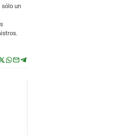
 sólo un
es
istros.