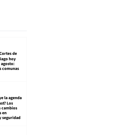
Cortes de
tiago hoy
 agosto:
as comunas
ye la agenda
st? Los
s cambios
s en
y seguridad