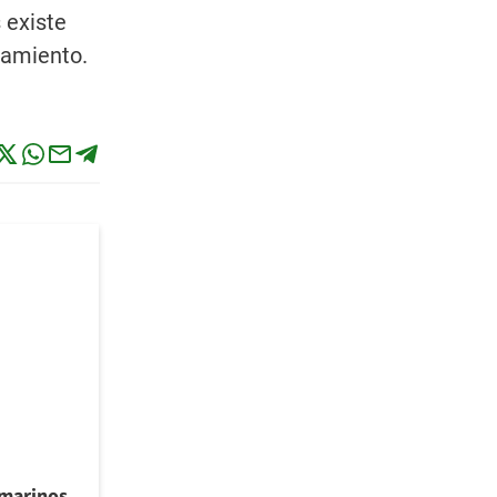
 existe
tamiento.
 marinos