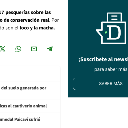
7 pesquerías sobre las
do de conservación real
. Por
do son el
loco y la macha.
¡Suscribete al news
para saber más
SABER MÁS
 del suelo generada por
icas al cautiverio animal
umedal Paicaví sufrió