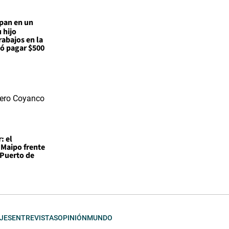
pan en un
 hijo
abajos en la
ó pagar $500
: el
 Maipo frente
 Puerto de
JES
ENTREVISTAS
OPINIÓN
MUNDO