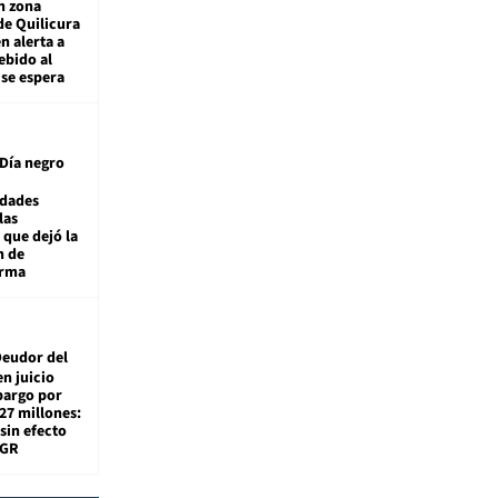
n zona
de Quilicura
n alerta a
ebido al
 se espera
Día negro
idades
las
 que dejó la
n de
orma
eudor del
en juicio
bargo por
27 millones:
sin efecto
TGR