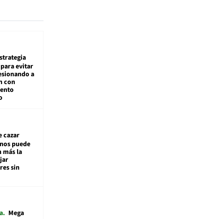
estrategia
para evitar
esionando a
n con
iento
o
e cazar
inos puede
n más la
jar
es sin
a
Mega