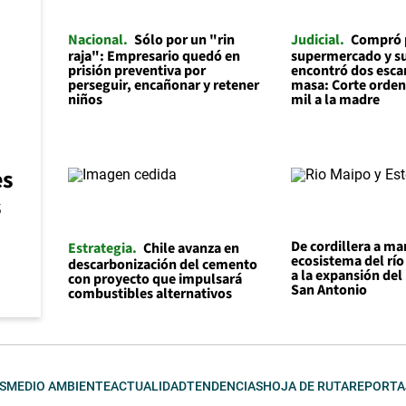
Nacional
Sólo por un "rin
Judicial
Compró 
raja": Empresario quedó en
supermercado y su
prisión preventiva por
encontró dos escar
perseguir, encañonar y retener
masa: Corte orden
niños
mil a la madre
es
s
De cordillera a mar
Estrategia
Chile avanza en
ecosistema del río
descarbonización del cemento
a la expansión del
con proyecto que impulsará
San Antonio
combustibles alternativos
S
MEDIO AMBIENTE
ACTUALIDAD
TENDENCIAS
HOJA DE RUTA
REPORTA