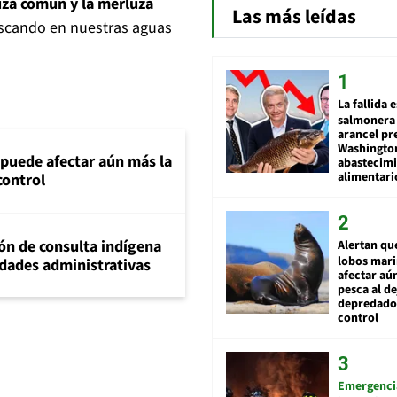
uza común y la merluza
Las más leídas
escando en nuestras aguas
La fallida 
salmonera 
arancel pr
Washingto
 puede afectar aún más la
abastecim
alimentari
control
ión de consulta indígena
Alertan qu
lobos mar
idades administrativas
afectar aú
pesca al de
depredador
control
Emergenci