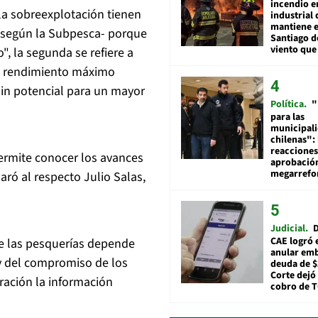
incendio e
 la sobreexplotación tienen
industrial 
mantiene e
 -según la Subpesca- porque
Santiago d
viento que
", la segunda se refiere a
el rendimiento máximo
 sin potencial para un mayor
Política
"
para las
municipal
chilenas": 
reacciones
ermite conocer los avances
aprobació
megarref
aró al respecto Julio Salas,
Judicial
D
CAE logró 
de las pesquerías depende
anular em
 y del compromiso de los
deuda de $
Corte dejó 
ración la información
cobro de 