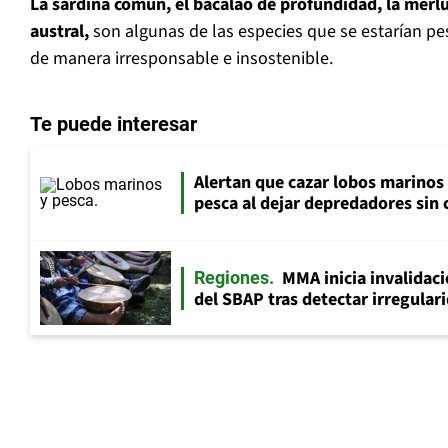
La sardina común, el bacalao de profundidad, la merl
austral,
son algunas de las especies que se estarían p
de manera irresponsable e insostenible.
Te puede interesar
Alertan que cazar lobos marinos
pesca al dejar depredadores sin 
MMA inicia invalidac
Regiones
del SBAP tras detectar irregular