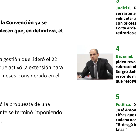
Judicial
F
cerraron a
vehicular a
 la Convención ya se
con pilotes
Corte ord
ecen que, en definitiva, el
retirarlos 
Nacional
 gestión que lideró el 22
piden revo
sobreseimi
que activó la extensión para
Sergio Jad
2 meses, considerado en el
error de m
que resolv
tó la propuesta de una
Política
D
José Anton
ente se terminó imponiendo
cifras que 
cadena nac
.
"Entregó 
falsa"