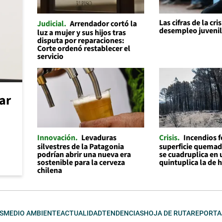
Las cifras de la cris
Judicial
Arrendador cortó la
desempleo juveni
luz a mujer y sus hijos tras
disputa por reparaciones:
Corte ordenó restablecer el
servicio
car
Innovación
Levaduras
Crisis
Incendios f
silvestres de la Patagonia
superficie quemad
podrían abrir una nueva era
se cuadruplica en 
sostenible para la cerveza
quintuplica la de 
chilena
S
MEDIO AMBIENTE
ACTUALIDAD
TENDENCIAS
HOJA DE RUTA
REPORTA