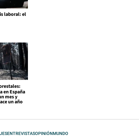
is laboral: el
l
orestales:
a en España
un mes y
hace un año
JES
ENTREVISTAS
OPINIÓN
MUNDO