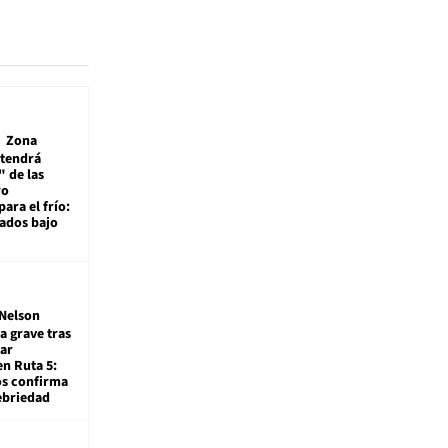
Zona
 tendrá
 de las
ro
ara el frío:
rados bajo
Nelson
a grave tras
ar
en Ruta 5:
os confirma
ebriedad