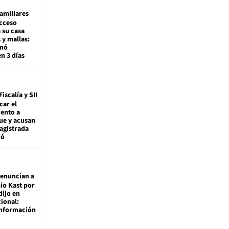
amiliares
cceso
 su casa
 y mallas:
enó
en 3 días
Fiscalía y SII
car el
ento a
ue y acusan
agistrada
ió
enuncian a
io Kast por
dijo en
ional:
información