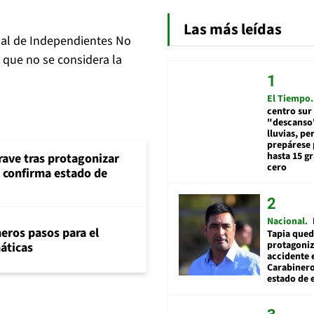
Las más leídas
nal de Independientes No
o que no se considera la
El Tiempo
centro sur
"descanso"
lluvias, pe
prepárese p
hasta 15 g
rave tras protagonizar
cero
s confirma estado de
Nacional
eros pasos para el
Tapia qued
protagoniz
máticas
accidente 
Carabiner
estado de 