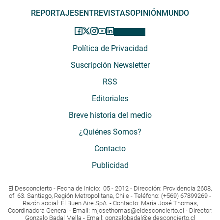
REPORTAJES
ENTREVISTAS
OPINIÓN
MUNDO
Política de Privacidad
Suscripción Newsletter
RSS
Editoriales
Breve historia del medio
¿Quiénes Somos?
Contacto
Publicidad
El Desconcierto - Fecha de Inicio: 05 - 2012 - Dirección: Providencia 2608,
of. 63. Santiago, Región Metropolitana, Chile - Teléfono: (+569) 67899269 -
Razón social: El Buen Aire SpA. - Contacto: María José Thomas,
Coordinadora General - Email:
mjosethomas@eldesconcierto.cl
- Director:
Gonzalo Badal Mella - Email:
gonzalobadal@eldesconcierto.cl