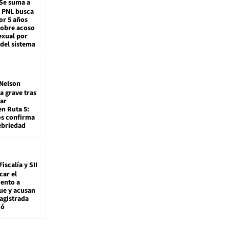
Se suma a
: PNL busca
or 5 años
sobre acoso
exual por
del sistema
Nelson
a grave tras
ar
en Ruta 5:
os confirma
ebriedad
Fiscalía y SII
car el
ento a
ue y acusan
agistrada
ió