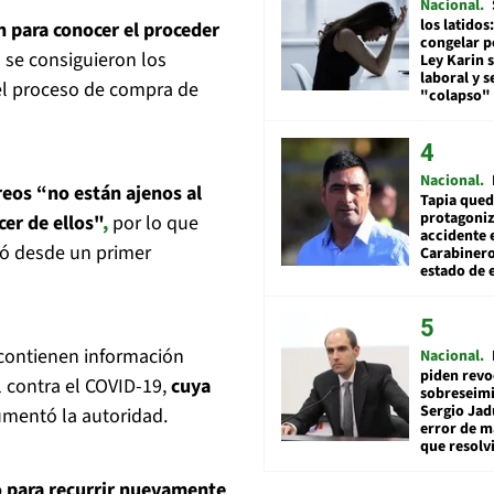
Nacional
los latidos
n para conocer el proceder
congelar p
 se consiguieron los
Ley Karin 
laboral y s
el proceso de compra de
"colapso" 
Nacional
reos “no están ajenos al
Tapia qued
protagoniz
cer de ellos"
,
por lo que
accidente 
egó desde un primer
Carabiner
estado de 
 contienen información
Nacional
piden revo
l contra el COVID-19,
cuya
sobreseimi
Sergio Jad
umentó la autoridad.
error de m
que resolv
ro para recurrir nuevamente