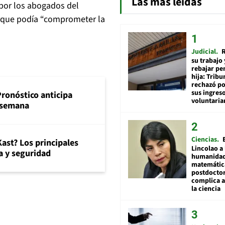
Las más leídas
por los abogados del
orque podía “comprometer la
Judicial
R
su trabajo 
rebajar pe
hija: Tribu
rechazó po
sus ingres
Pronóstico anticipa
voluntari
e semana
Ciencias
ast? Los principales
Lincolao a 
 y seguridad
humanidad
matemátic
postdocto
complica 
la ciencia