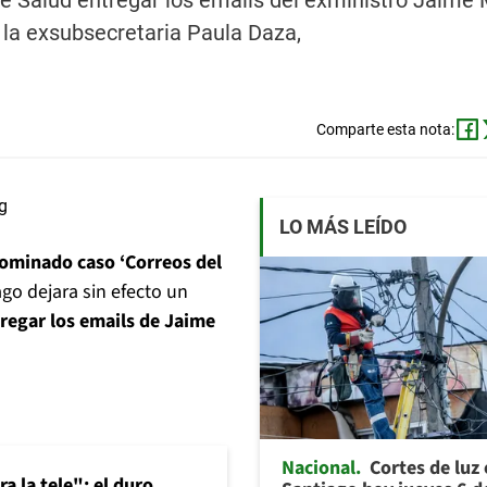
e Salud entregar los emails del exministro Jaime 
y la exsubsecretaria Paula Daza,
Comparte esta nota:
LO MÁS LEÍDO
nominado caso ‘Correos del
go dejara sin efecto un
tregar los emails de Jaime
Nacional
Cortes de luz
a la tele": el duro