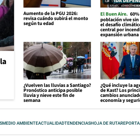
Aumento de la PGU 2026:
El Buen Aire
60% 
revisa cuándo subirá el monto
población vive sin
según tu edad
el desafío climátic
central por incend
expansión urbana
la
¿Vuelven las lluvias a Santiago?
¿Qué incluye la a
Pronóstico anticipa posible
de Kast? Los princ
lluvia y nieve este fin de
cambios anunciad
semana
economía y segur
S
MEDIO AMBIENTE
ACTUALIDAD
TENDENCIAS
HOJA DE RUTA
REPORTA