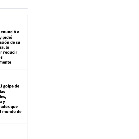
enunció a
y pidió
nsión de su
nal lo
r reducir
os
amente
El golpe de
las
es,
a y
rados que
al mundo de