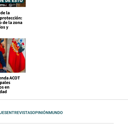
de la
 protección:
o de la zona
ios y
genda ACOT
ipales
os en
idad
JES
ENTREVISTAS
OPINIÓN
MUNDO