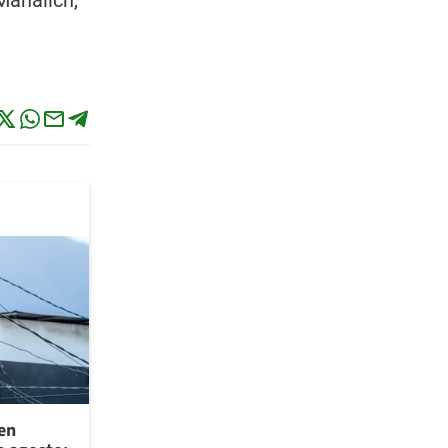
Mañalich,
 en