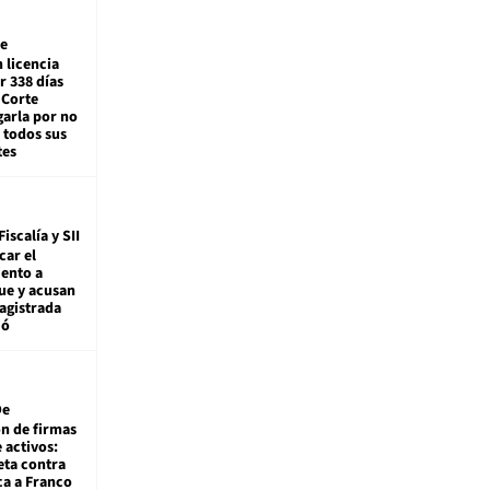
e
 licencia
r 338 días
 Corte
arla por no
 todos sus
tes
Fiscalía y SII
car el
ento a
ue y acusan
agistrada
ió
De
ón de firmas
 activos:
eta contra
ca a Franco