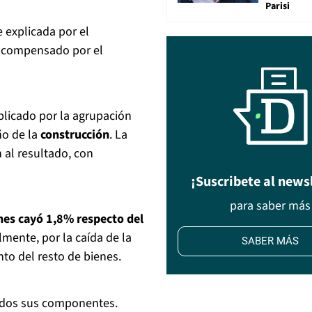
Parisi
e explicada por el
e compensado por el
plicado por la agrupación
ño de la
construcción
. La
 al resultado, con
¡Suscribete al news
para saber más
nes cayó 1,8% respecto del
lmente, por la caída de la
SABER MÁS
to del resto de bienes.
odos sus componentes.