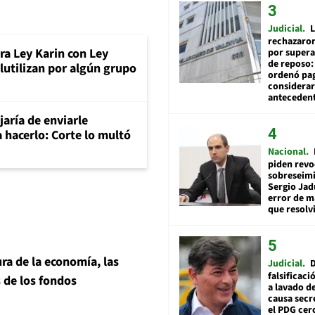
Judicial
L
rechazaron
a Ley Karin con Ley
por supera
de reposo:
lutilizan por algún grupo
ordenó pag
considerar
anteceden
aría de enviarle
a hacerlo: Corte lo multó
Nacional
piden revo
sobreseimi
Sergio Jad
error de m
que resolv
ra de la economía, las
Judicial
falsificaci
s de los fondos
a lavado de
causa secr
el PDG cer