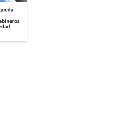
 queda
rabineros
iedad