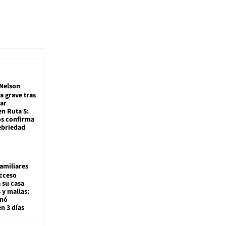
Nelson
a grave tras
ar
en Ruta 5:
os confirma
ebriedad
amiliares
cceso
 su casa
 y mallas:
enó
en 3 días