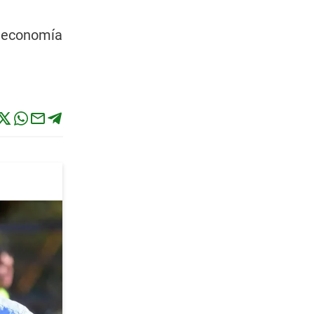
d
a economía