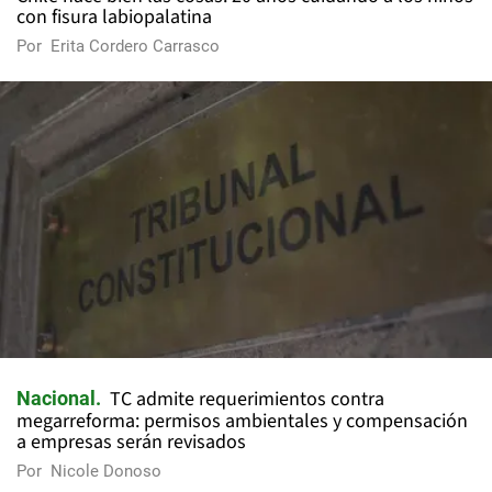
con fisura labiopalatina
Por
Erita Cordero Carrasco
TC admite requerimientos contra
Nacional
megarreforma: permisos ambientales y compensación
a empresas serán revisados
Por
Nicole Donoso