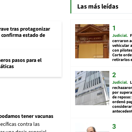
Las más leídas
rave tras protagonizar
s confirma estado de
Judicial
F
cerraron a
vehicular a
con pilotes
Corte ord
eros pasos para el
retirarlos 
máticas
Judicial
L
rechazaron
por supera
de reposo:
ordenó pag
considerar
anteceden
 podamos tener vacunas
cíficas contra las