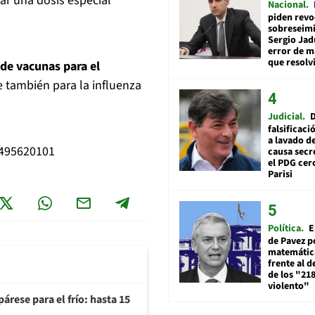
ar una dosis especial
Nacional
piden revo
sobreseimi
Sergio Jad
error de m
que resolv
 de vacunas para el
 también para la influenza
Judicial
falsificaci
a lavado de
2495620101
causa secr
el PDG cer
Parisi
Política
E
de Pavez po
matemática
frente al 
de los "21
violento"
árese para el frío: hasta 15