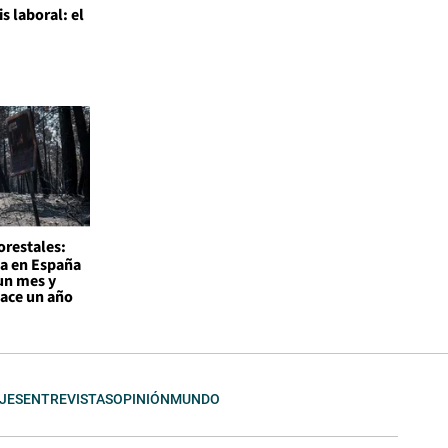
is laboral: el
l
orestales:
a en España
un mes y
hace un año
JES
ENTREVISTAS
OPINIÓN
MUNDO