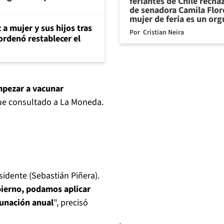
feriantes de Chile recha
de senadora Camila Flor
mujer de feria es un org
 a mujer y sus hijos tras
Por
Cristian Neira
ordenó restablecer el
mpezar a vacunar
 fue consultado a La Moneda.
sidente (Sebastián Piñera).
bierno, podamos aplicar
cunación anual
", precisó