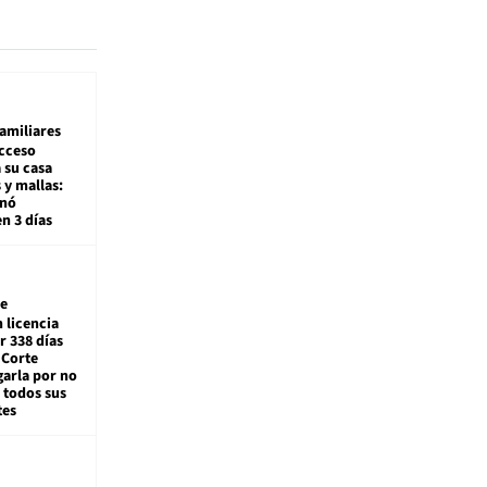
amiliares
cceso
 su casa
 y mallas:
enó
en 3 días
e
 licencia
r 338 días
 Corte
arla por no
 todos sus
tes