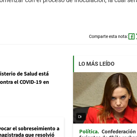
 comenzar con el proceso de inoculación, la cual se
Comparte esta nota:
LO MÁS LEÍDO
isterio de Salud está
contra el COVID-19 en
evocar el sobreseimiento a
Política
Confederación
magistrada que resolvió