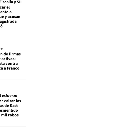
Fiscalía y SII
car el
ento a
ue y acusan
agistrada
ió
De
ón de firmas
 activos:
eta contra
ca a Franco
l esfuerzo
r calzar las
s de Kast
desmentido
8 mil robos