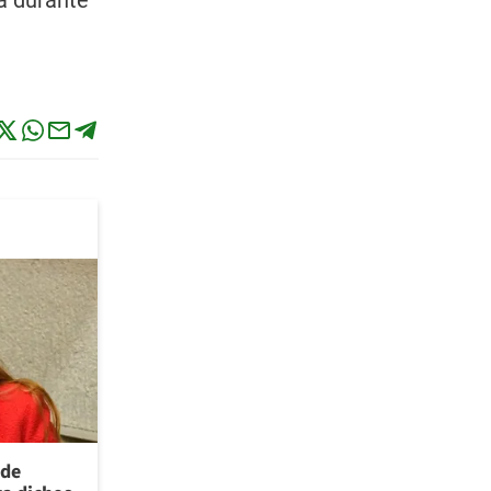
rá durante
 de