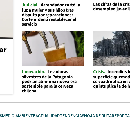
Las cifras de la cris
Judicial
Arrendador cortó la
desempleo juveni
luz a mujer y sus hijos tras
disputa por reparaciones:
Corte ordenó restablecer el
servicio
car
Innovación
Levaduras
Crisis
Incendios f
silvestres de la Patagonia
superficie quemad
podrían abrir una nueva era
se cuadruplica en 
sostenible para la cerveza
quintuplica la de 
chilena
S
MEDIO AMBIENTE
ACTUALIDAD
TENDENCIAS
HOJA DE RUTA
REPORTA