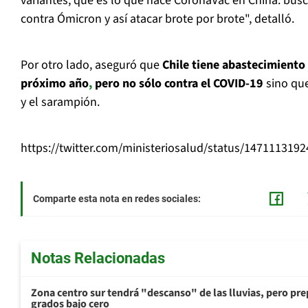
variantes, que es lo que hace CoronaVac en China: busc
contra Ómicron y así atacar brote por brote", detalló.
Por otro lado, aseguró que
Chile tiene abastecimiento
próximo año
,
pero no sólo contra el COVID-19
sino que
y el sarampión.
https://twitter.com/ministeriosalud/status/147111319
Comparte esta nota en redes sociales:
Notas Relacionadas
Zona centro sur tendrá "descanso" de las lluvias, pero prep
grados bajo cero