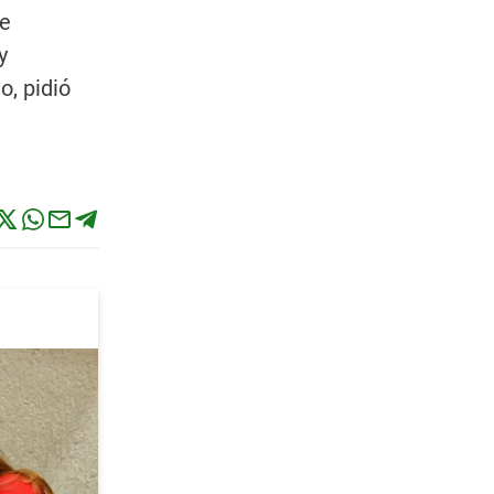
de
y
, pidió