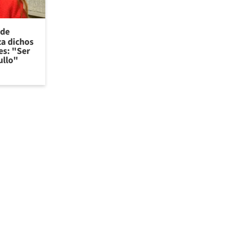
 de
za dichos
es: "Ser
ullo"