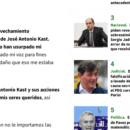
anteceden
Nacional
piden revo
rovechamiento
sobreseimi
 de José Antonio Kast.
Sergio Jad
error de m
uso han usurpado mi
que resolv
do mi voz para fines
 daño que eso me estaba
Judicial
falsificaci
a lavado de
causa secr
ntonio Kast y sus acciones
el PDG cer
Parisi
 mis seres queridos
, así
Política
E
de Pavez po
an no le importamos las
matemática