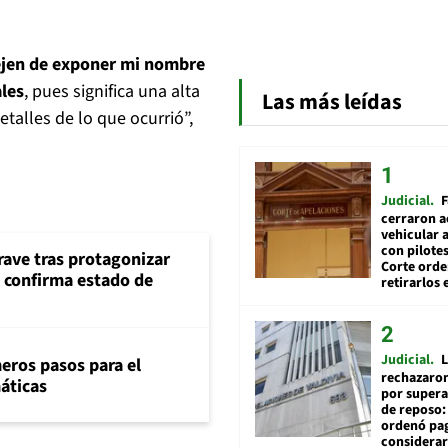
ejen de exponer mi nombre
ales
, pues significa una alta
Las más leídas
talles de lo que ocurrió”,
Judicial
F
cerraron a
vehicular a
con pilotes
rave tras protagonizar
Corte ord
s confirma estado de
retirarlos 
Judicial
L
eros pasos para el
rechazaron
máticas
por supera
de reposo:
ordenó pag
considerar