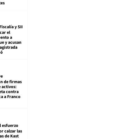
tes
Fiscalía y SII
car el
ento a
ue y acusan
agistrada
ió
De
ón de firmas
 activos:
eta contra
ca a Franco
l esfuerzo
r calzar las
s de Kast