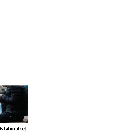
is laboral: el
l