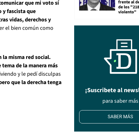
frente al 
comunicar que mi voto sí
de los "21
o y fascista que
violento"
ras vidas, derechos y
ner el bien común como
n la misma red social.
e tema de la manera más
iviendo y le pedí disculpas
pero que la derecha tenga
¡Suscribete al news
para saber más
SABER MÁS