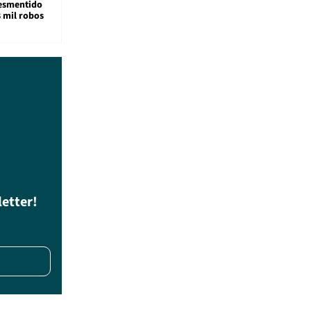
desmentido
8 mil robos
letter!