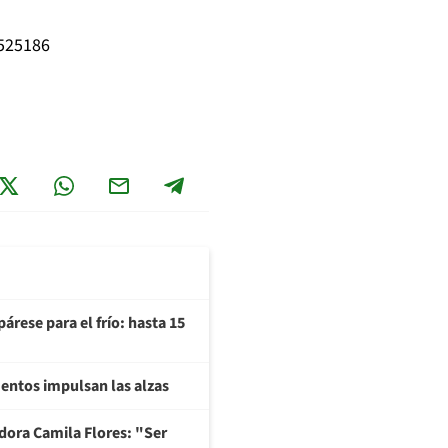
4525186
árese para el frío: hasta 15
imentos impulsan las alzas
adora Camila Flores: "Ser