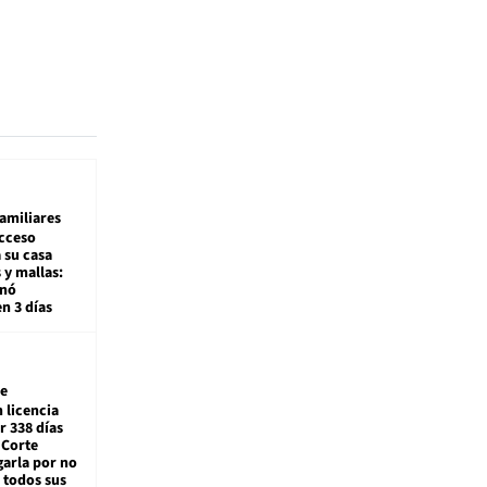
amiliares
cceso
 su casa
 y mallas:
enó
en 3 días
e
 licencia
r 338 días
 Corte
arla por no
 todos sus