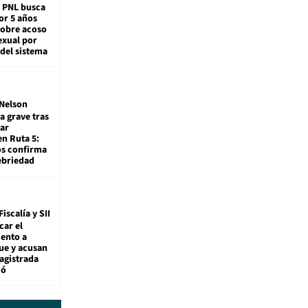
: PNL busca
or 5 años
sobre acoso
exual por
del sistema
Nelson
a grave tras
ar
en Ruta 5:
os confirma
ebriedad
Fiscalía y SII
car el
ento a
ue y acusan
agistrada
ió