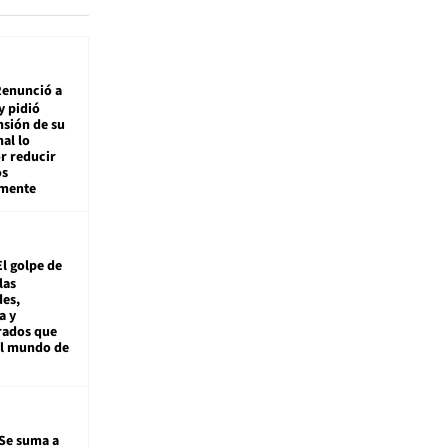
enunció a
y pidió
nsión de su
nal lo
r reducir
os
amente
El golpe de
las
es,
a y
rados que
al mundo de
Se suma a