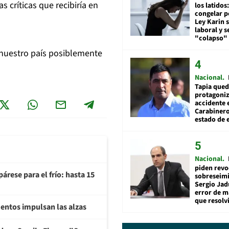
as críticas que recibiría en
los latidos
congelar p
Ley Karin 
laboral y s
"colapso" 
nuestro país posiblemente
Nacional
Tapia qued
protagoniz
accidente 
Carabiner
estado de 
Nacional
piden revo
árese para el frío: hasta 15
sobreseimi
Sergio Jad
error de m
que resolv
imentos impulsan las alzas