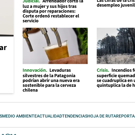
Las cifras de la cris
Judicial
Arrendador cortó la
desempleo juveni
luz a mujer y sus hijos tras
disputa por reparaciones:
Corte ordenó restablecer el
servicio
car
Innovación
Levaduras
Crisis
Incendios f
silvestres de la Patagonia
superficie quemad
podrían abrir una nueva era
se cuadruplica en 
sostenible para la cerveza
quintuplica la de 
chilena
S
MEDIO AMBIENTE
ACTUALIDAD
TENDENCIAS
HOJA DE RUTA
REPORTA