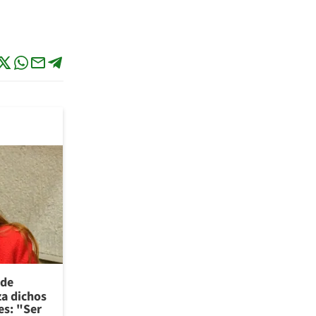
 de
za dichos
es: "Ser