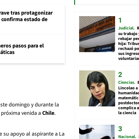
rave tras protagonizar
s confirma estado de
Judicial
R
su trabajo 
rebajar pe
hija: Tribu
eros pasos para el
rechazó po
máticas
sus ingres
voluntari
Ciencias
Lincolao a 
humanidad
matemátic
postdocto
ste domingo y durante la
complica 
u próxima venida a
Chile
.
la ciencia
e su apoyo al aspirante a La
Nacional