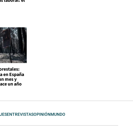
is laboral: el
l
orestales:
a en España
un mes y
hace un año
JES
ENTREVISTAS
OPINIÓN
MUNDO