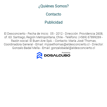
¿Quiénes Somos?
Contacto
Publicidad
El Desconcierto - Fecha de Inicio: 05 - 2012 - Dirección: Providencia 2608,
of. 63. Santiago, Región Metropolitana, Chile - Teléfono: (+569) 67899269 -
Razón social: El Buen Aire SpA. - Contacto: María José Thomas,
Coordinadora General - Email:
mjosethomas@eldesconcierto.cl
- Director:
Gonzalo Badal Mella - Email:
gonzalobadal@eldesconcierto.cl