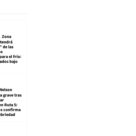
Zona
 tendrá
 de las
ro
ara el frío:
rados bajo
Nelson
a grave tras
ar
en Ruta 5:
os confirma
ebriedad