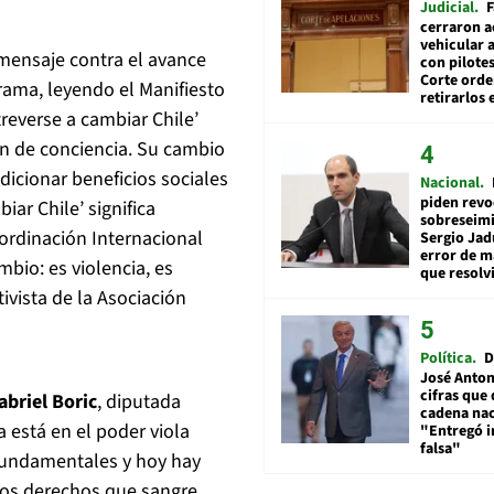
Judicial
F
cerraron a
vehicular a
 mensaje contra el avance
con pilotes
Corte ord
rama, leyendo el Manifiesto
retirarlos 
treverse a cambiar Chile’
ión de conciencia. Su cambio
ndicionar beneficios sociales
Nacional
piden revo
iar Chile’ significa
sobreseimi
ordinación Internacional
Sergio Jad
error de m
mbio: es violencia, es
que resolv
ctivista de la Asociación
Política
D
José Anton
cifras que 
abriel Boric
, diputada
cadena nac
 está en el poder viola
"Entregó 
falsa"
fundamentales y hoy hay
los derechos que sangre,