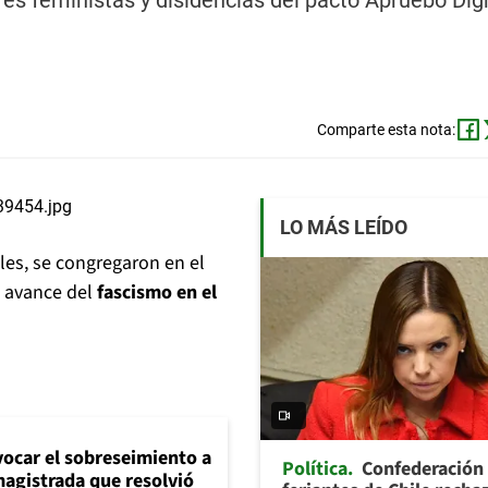
res feministas y disidencias del pacto Apruebo Dig
Comparte esta nota:
LO MÁS LEÍDO
les, se congregaron en el
l avance del
fascismo en el
evocar el sobreseimiento a
Política
Confederación
magistrada que resolvió