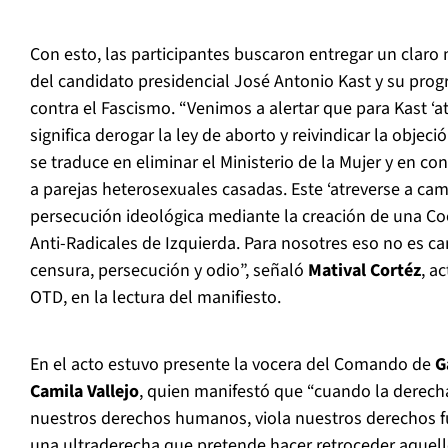
Con esto, las participantes buscaron entregar un claro
del candidato presidencial José Antonio Kast y su prog
contra el Fascismo. “Venimos a alertar que para Kast ‘a
significa derogar la ley de aborto y reivindicar la objec
se traduce en eliminar el Ministerio de la Mujer y en co
a parejas heterosexuales casadas. Este ‘atreverse a camb
persecución ideológica mediante la creación de una Co
Anti-Radicales de Izquierda. Para nosotres eso no es ca
censura, persecución y odio”, señaló
Matival Cortéz
, a
OTD, en la lectura del manifiesto.
En el acto estuvo presente la vocera del Comando de
G
Camila Vallejo
, quien manifestó que “cuando la derecha
nuestros derechos humanos, viola nuestros derechos 
una ultraderecha que pretende hacer retroceder aquel