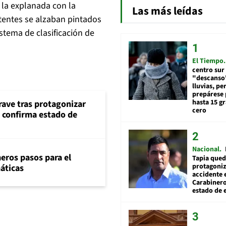
 la explanada con la
Las más leídas
stentes se alzaban pintados
stema de clasificación de
El Tiempo
centro sur
"descanso"
lluvias, pe
prepárese p
hasta 15 g
rave tras protagonizar
cero
s confirma estado de
Nacional
eros pasos para el
Tapia qued
protagoniz
máticas
accidente 
Carabiner
estado de 