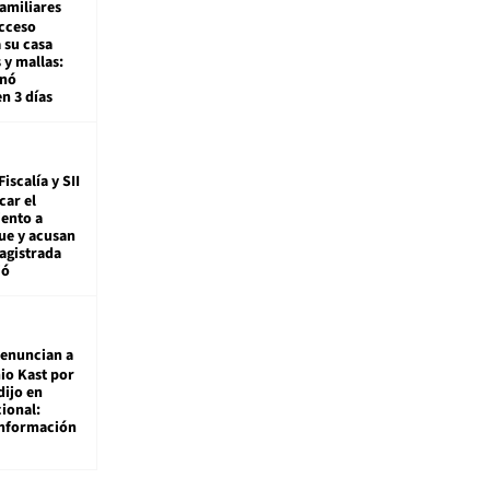
amiliares
cceso
 su casa
 y mallas:
enó
en 3 días
Fiscalía y SII
car el
ento a
ue y acusan
agistrada
ió
enuncian a
io Kast por
dijo en
ional:
información