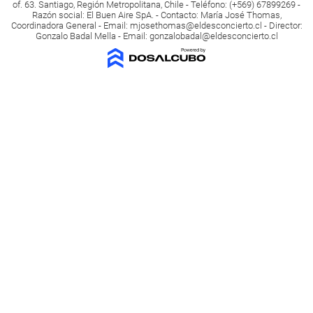
of. 63. Santiago, Región Metropolitana, Chile - Teléfono: (+569) 67899269 -
Razón social: El Buen Aire SpA. - Contacto: María José Thomas,
Coordinadora General - Email:
mjosethomas@eldesconcierto.cl
- Director:
Gonzalo Badal Mella - Email:
gonzalobadal@eldesconcierto.cl