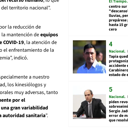
 del recurso humano
, lo que
El Tiempo
centro sur
del territorio nacional”.
"descanso"
lluvias, pe
prepárese p
hasta 15 g
por la reducción de
cero
n la mantención de
equipos
de COVID-19
, la atención de
o el enfrentamiento de la
Nacional
Tapia qued
mia”, indicó.
protagoniz
accidente 
Carabiner
estado de 
especialmente a nuestro
d, los kinesiólogos y
borales muy adversas, tanto
Nacional
ente por el
piden revo
sobreseimi
una gran variabilidad
Sergio Jad
la autoridad sanitaria
”.
error de m
que resolv