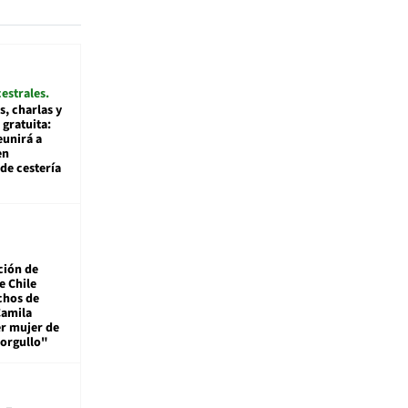
cestrales
s, charlas y
 gratuita:
eunirá a
en
de cestería
ción de
e Chile
chos de
Camila
er mujer de
 orgullo"