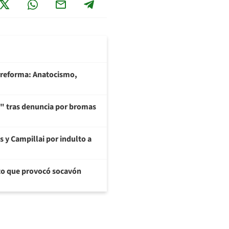
rreforma: Anatocismo,
ía" tras denuncia por bromas
s y Campillai por indulto a
cto que provocó socavón