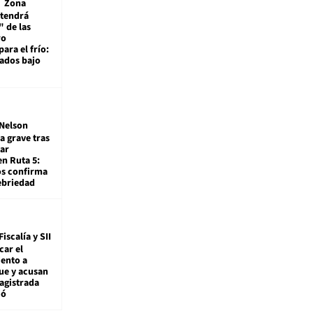
Zona
 tendrá
 de las
ro
ara el frío:
rados bajo
Nelson
a grave tras
ar
en Ruta 5:
os confirma
ebriedad
Fiscalía y SII
car el
ento a
ue y acusan
agistrada
ió