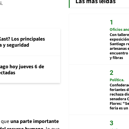
Las más leídas
i.
Oficios an
Con tallere
ast? Los principales
exposición
Santiago r
 y seguridad
artesanas 
encuentro 
y fibras
iago hoy jueves 6 de
ectadas
Política
Confedera
feriantes d
rechaza di
senadora 
Flores: "S
feria es un
r que
una parte importante