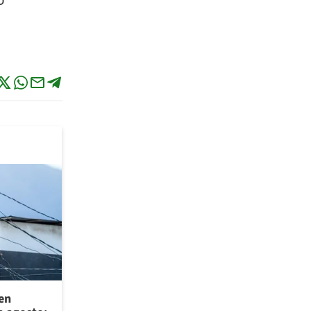
o
 en