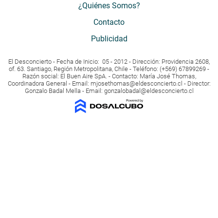
¿Quiénes Somos?
Contacto
Publicidad
El Desconcierto - Fecha de Inicio: 05 - 2012 - Dirección: Providencia 2608,
of. 63. Santiago, Región Metropolitana, Chile - Teléfono: (+569) 67899269 -
Razón social: El Buen Aire SpA. - Contacto: María José Thomas,
Coordinadora General - Email:
mjosethomas@eldesconcierto.cl
- Director:
Gonzalo Badal Mella - Email:
gonzalobadal@eldesconcierto.cl