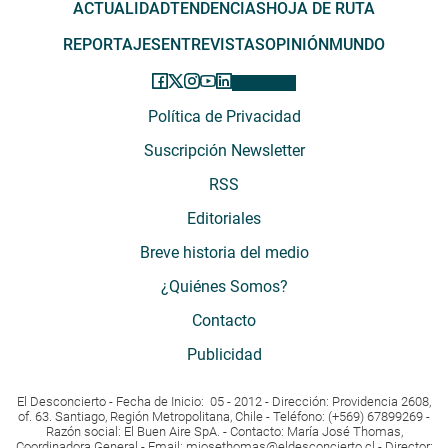
ACTUALIDAD
TENDENCIAS
HOJA DE RUTA
REPORTAJES
ENTREVISTAS
OPINIÓN
MUNDO
Política de Privacidad
Suscripción Newsletter
RSS
Editoriales
Breve historia del medio
¿Quiénes Somos?
Contacto
Publicidad
El Desconcierto - Fecha de Inicio: 05 - 2012 - Dirección: Providencia 2608,
of. 63. Santiago, Región Metropolitana, Chile - Teléfono: (+569) 67899269 -
Razón social: El Buen Aire SpA. - Contacto: María José Thomas,
Coordinadora General - Email:
mjosethomas@eldesconcierto.cl
- Director: