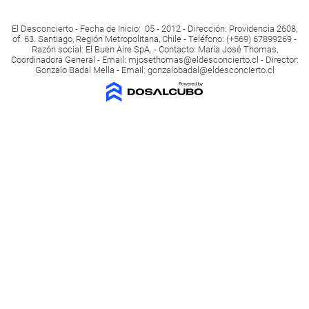
El Desconcierto - Fecha de Inicio: 05 - 2012 - Dirección: Providencia 2608,
of. 63. Santiago, Región Metropolitana, Chile - Teléfono: (+569) 67899269 -
Razón social: El Buen Aire SpA. - Contacto: María José Thomas,
Coordinadora General - Email:
mjosethomas@eldesconcierto.cl
- Director:
Gonzalo Badal Mella - Email:
gonzalobadal@eldesconcierto.cl