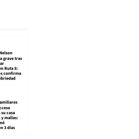
Nelson
a grave tras
ar
en Ruta 5:
os confirma
ebriedad
amiliares
cceso
 su casa
 y mallas:
enó
en 3 días