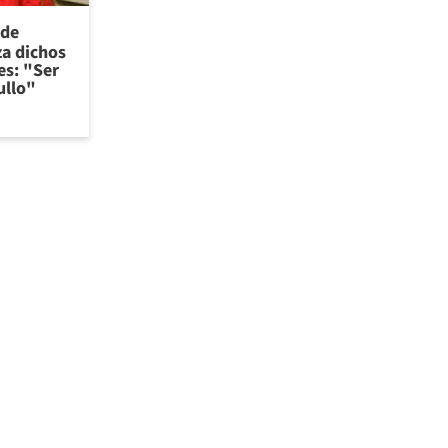
 de
za dichos
es: "Ser
ullo"