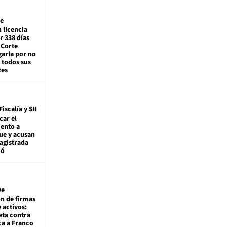
e
 licencia
r 338 días
 Corte
arla por no
 todos sus
tes
Fiscalía y SII
car el
ento a
ue y acusan
agistrada
ió
De
ón de firmas
 activos:
eta contra
ca a Franco