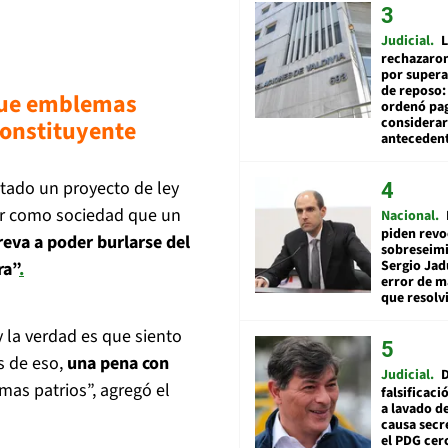
Judicial
L
rechazaron
por supera
de reposo:
que emblemas
ordenó pag
considerar
Constituyente
anteceden
ntado un proyecto de ley
r como sociedad que un
Nacional
piden revo
reva a poder burlarse del
sobreseimi
Sergio Jad
ra”
.
error de m
que resolv
 la verdad es que siento
 de eso,
una pena con
Judicial
mas patrios”, agregó el
falsificaci
a lavado de
causa secr
el PDG cer