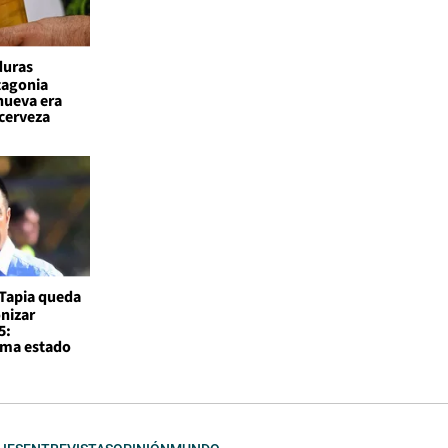
duras
atagonia
nueva era
 cerveza
Tapia queda
nizar
5:
rma estado