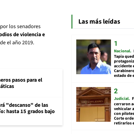
Las más leídas
por los senadores
odios de violencia e
de el año 2019.
Nacional
Tapia qued
protagoniz
accidente 
Carabiner
estado de 
eros pasos para el
máticas
Judicial
F
cerraron a
rá "descanso" de las
vehicular a
río: hasta 15 grados bajo
con pilotes
Corte ord
retirarlos 