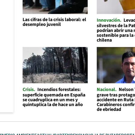
Las cifras de la crisis laboral: el
Innovación
Leva
desempleo juvenil
silvestres de la P
podrían abrir una 
sostenible para la
chilena
Crisis
Incendios forestales:
Nacional
Nelson 
superficie quemada en España
grave tras protago
se cuadruplica en un mes y
accidente en Ruta 
quintuplica la de hace un año
Carabineros confi
de ebriedad