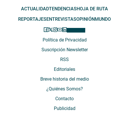
ACTUALIDAD
TENDENCIAS
HOJA DE RUTA
REPORTAJES
ENTREVISTAS
OPINIÓN
MUNDO
Política de Privacidad
Suscripción Newsletter
RSS
Editoriales
Breve historia del medio
¿Quiénes Somos?
Contacto
Publicidad
El Desconcierto - Fecha de Inicio: 05 - 2012 - Dirección: Providencia 2608,
of. 63. Santiago, Región Metropolitana, Chile - Teléfono: (+569) 67899269 -