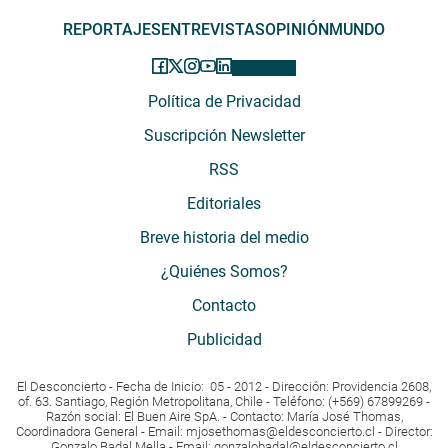
REPORTAJES
ENTREVISTAS
OPINIÓN
MUNDO
Política de Privacidad
Suscripción Newsletter
RSS
Editoriales
Breve historia del medio
¿Quiénes Somos?
Contacto
Publicidad
El Desconcierto - Fecha de Inicio: 05 - 2012 - Dirección: Providencia 2608,
of. 63. Santiago, Región Metropolitana, Chile - Teléfono: (+569) 67899269 -
Razón social: El Buen Aire SpA. - Contacto: María José Thomas,
Coordinadora General - Email:
mjosethomas@eldesconcierto.cl
- Director:
Gonzalo Badal Mella - Email:
gonzalobadal@eldesconcierto.cl