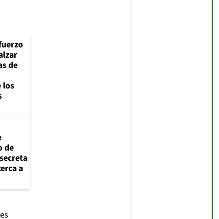
fuerzo
alzar
as de
 los
s
e
o de
 secreta
cerca a
tes