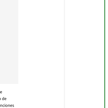
se
n de
enciones