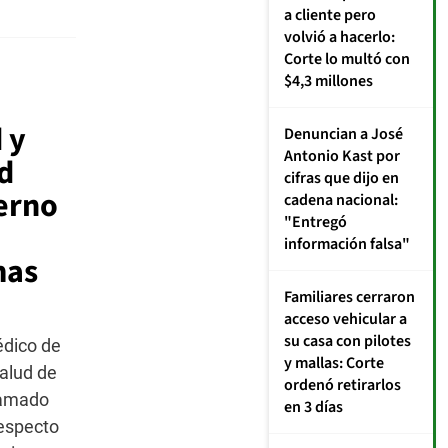
a
a cliente pero
F
volvió a hacerlo:
Pa
Corte lo multó con
P
$4,3 millones
Ni
D
 y
Denuncian a José
Antonio Kast por
d
cifras que dijo en
erno
cadena nacional:
"Entregó
información falsa"
mas
Familiares cerraron
acceso vehicular a
su casa con pilotes
édico de
y mallas: Corte
alud de
ordenó retirarlos
lamado
en 3 días
especto