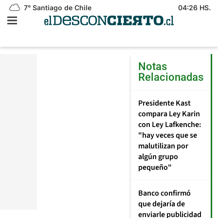
7°
Santiago de Chile
04:26 HS.
Notas
Relacionadas
J
D
fa
Presidente Kast
d
compara Ley Karin
fi
con Ley Lafkenche:
a
"hay veces que se
l
d
malutilizan por
ac
algún grupo
c
pequeño"
se
c
el
Banco confirmó
P
que dejaría de
c
enviarle publicidad