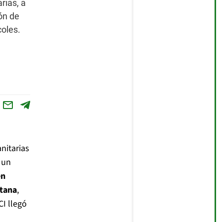
rias, a
ión de
oles.
nitarias
 un
en
itana
,
I llegó