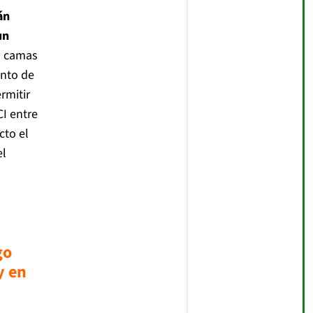
án
un
s camas
nto de
rmitir
I entre
cto el
el
go
y en