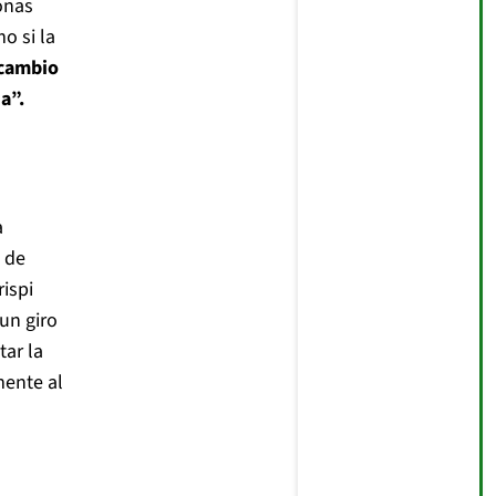
sonas
o si la
 cambio
a”.
a
 de
ispi
un giro
tar la
ente al