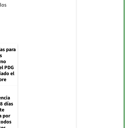
los
ías para
s
rno
el PDG
iado el
bre
encia
8 días
te
a por
todos
tes