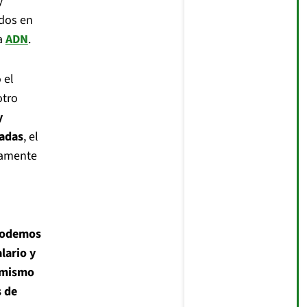
y
ados en
 a
ADN
.
 el
otro
y
adas
, el
damente
podemos
lario y
l mismo
s de