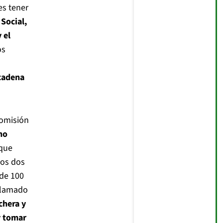
es tener
Social,
 el
os
cadena
Comisión
no
que
mos dos
 de 100
 llamado
chera y
y tomar