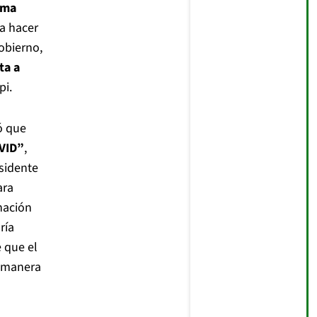
ima
 a hacer
gobierno,
ta a
pi.
ó que
VID”
,
sidente
ara
nación
ría
e que el
e manera