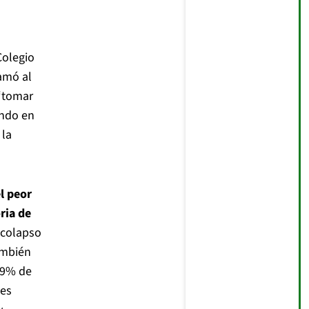
Colegio
amó al
 “tomar
ando en
 la
l peor
ria de
 colapso
también
99% de
tes